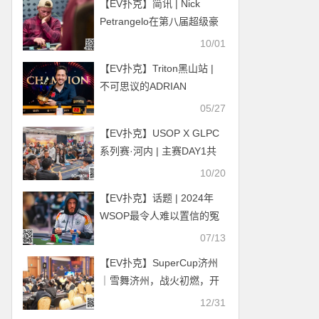
【EV扑克】简讯 | Nick
Petrangelo在第八届超级豪
客碗第一天领先12名选手
10/01
【EV扑克】Triton黑山站 |
不可思议的ADRIAN
MATEOS激情夺冠，豪取
05/27
640万刀！
【EV扑克】USOP X GLPC
系列赛·河内 | 主赛DAY1共
1559人次参赛197人晋级决
10/20
赛，柳树、李涛、曹庭嘉等
【EV扑克】话题 | 2024年
44名国人选手入围
WSOP最令人难以置信的冤
家牌淘汰了前足球运动员
07/13
Max Kruse
【EV扑克】SuperCup济州
｜雪舞济州，战火初燃，开
幕赛A/B组共197人次参赛25
12/31
人晋级，中国选手LI