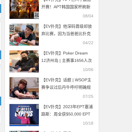
开赛！APT韩国国家杯刷新
赛赛史记录引爆赛场！
08/04
【EV扑克】他深码晋级却放
弃比赛，因为当爸爸比扑克
更重要
04/22
【EV扑克】Poker Dream
12济州岛 | 主赛事1656人次
参赛207人晋级第二轮，孙
10/06
健峰、谢资宝分别获赛事
【EV扑克】话题 | WSOP主
#33和#34冠军
赛争议过后丹牛呼吁明确规
则
07/25
【EV扑克】2023年EPT塞浦
路斯：周全获$50,000 EPT
超级豪客赛第六名
10/18