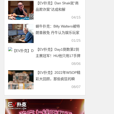
【EV扑克】Dan Shak就“商
Haoyang夺得首个冠军！
品欺诈案”达成和解
04/15
蜗牛扑克：Billy Walters被特
朗普赦免 丹牛认为娱乐玩家
是扑克中最重要的因素
01/25
【EV扑克】Day1倒数第2到
主赛冠军！HU他只用17手牌
就赢走1000万刀！
08/06
【EV扑克】2022年WSOP精
彩大回顾，那些疯狂的瞬
间！
08/07