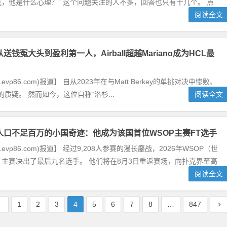
，他是什么心理？” 这个问题关注的人不多，回答也只有十几个。 点
阅读全文
送钱冤大头到盈利第一人，Airball超越Mariano成为HCL最
.evp86.com)报道】 自从2023年在与Matt Berkey的单挑对决中惨败、
大的质疑。 然而如今，这位自称“洛杉...
阅读全文
人口不足百万的小国奇迹：他成为该国首位WSOP主赛FT选手
.evp86.com)报道】 经过9,208人参赛的漫长鏖战，2026年WSOP（世
主赛决出了最后九名选手。 他们将在8月3日重返赛场，向扑克界至高
阅读全文
1
2
3
4
5
6
7
8
…
847