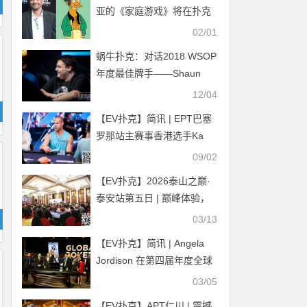
亚的《家庭游戏》将在扑克
之星上首播
02/01
蜗牛扑克：对话2018 WSOP
年度最佳牌手——Shaun
Deeb（下）
12/04
【EV扑克】简讯 | EPT巴塞
罗那站主赛事香港选手Ka
Kwan Lau进入32强，陈易莎
09/02
获56名
【EV扑克】2026泰山之巅·
泰安站第五日 | 巅峰体验，
巅峰相见，复赛激战尘埃落
03/13
定！王腾力压群雄登顶复赛
【EV扑克】简讯 | Angela
之王，17位勇士成功突围闯
Jordison 在第四届年度全球
入最终决赛圈！
扑克大奖中获得认可
03/05
【EV扑克】APT仁川 | 震撼