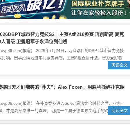
026DBPT城市智力竞技S2｜主赛A组216参赛 再创新高 夏克
24人晋级 卫冕冠军于永泽位列仙班
.evp86.com)报道】 2026年7月24日，万众瞩目的DBPT城市智力竞技
正式打响。赛事延续地道东北豪爽赛制，主赛A组直接开战，智力爱好者
阅读全文
德国天才们嘲笑的“莽夫”：Alex Foxen，用胜利撕碎扑克圈
w.evp86.com)报道】 在扑克竞技进入Solver算法统治时代之后，业内一
，才是高额桌唯一的真理。 那是一个属于德国顶尖选手的时代...
阅读全文