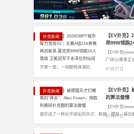
【EV扑克】2
扑克新闻
昂99W领跑
【EV扑克(www
广场S2赛季
齐聚一堂，一场酣畅淋漓的...
07月27日
【EV扑克】被
扑克新闻
的算法傲慢
【EV扑克(ww
度形成了一种近乎固化的共识：数据、模型、最优解
07月27日