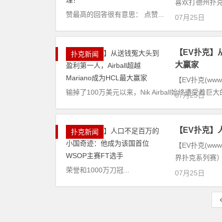
喜欢打德州扑克
赞最高的回答很有意思： 点赞...
07月25日
【EV扑克】从
扑克新闻
大赢家
【EV扑克(www
输掉了100万美元以来，Nik Airball始终遭受着巨
07月25日
【EV扑克】
扑克新闻
【EV扑克(www
界扑克系列赛）
荣誉和1000万刀冠...
07月25日