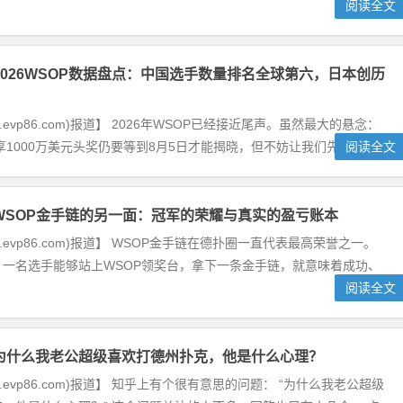
阅读全文
2026WSOP数据盘点：中国选手数量排名全球第六，日本创历
w.evp86.com)报道】 2026年WSOP已经接近尾声。虽然最大的悬念：
000万美元头奖仍要等到8月5日才能揭晓，但不妨让我们先...
阅读全文
WSOP金手链的另一面：冠军的荣耀与真实的盈亏账本
w.evp86.com)报道】 WSOP金手链在德扑圈一直代表最高荣誉之一。
，一名选手能够站上WSOP领奖台，拿下一条金手链，就意味着成功、
阅读全文
为什么我老公超级喜欢打德州扑克，他是什么心理？
w.evp86.com)报道】 知乎上有个很有意思的问题： “为什么我老公超级