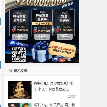
随机文章
蜗牛扑克：第七届北京杯倒
计时1天！保底奖励超过
1100万
12/07
蜗牛扑克：演员汉克·阿扎利