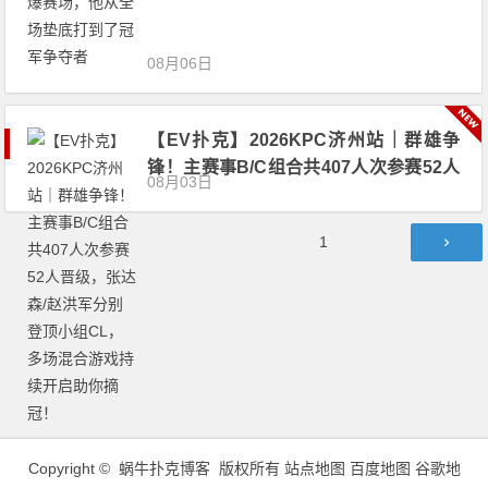
08月06日
【EV扑克】2026KPC济州站｜群雄争
锋！主赛事B/C组合共407人次参赛52人
08月03日
晋级，张达森/赵洪军分别登顶小组CL，
多场混合游戏持续开启助你摘冠！
文
第
1
章
页
导
航
Copyright © 蜗牛扑克博客 版权所有
站点地图
百度地图
谷歌地