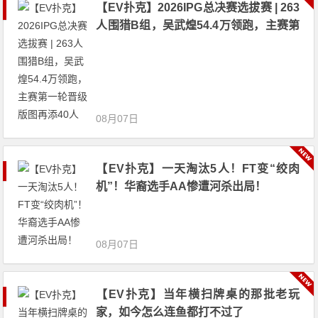
【EV扑克】2026IPG总决赛选拔赛 | 263
人围猎B组，吴武煌54.4万领跑，主赛第
一轮晋级版图再添40人
08月07日
【EV扑克】一天淘汰5人！FT变“绞肉
机”！华裔选手AA惨遭河杀出局！
08月07日
【EV扑克】当年横扫牌桌的那批老玩
家，如今怎么连鱼都打不过了