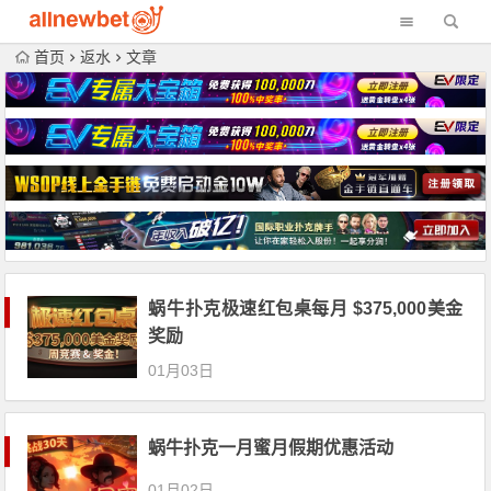
首页
返水
文章
蜗牛扑克极速红包桌每月 $375,000美金
奖励
01月03日
蜗牛扑克一月蜜月假期优惠活动
01月02日