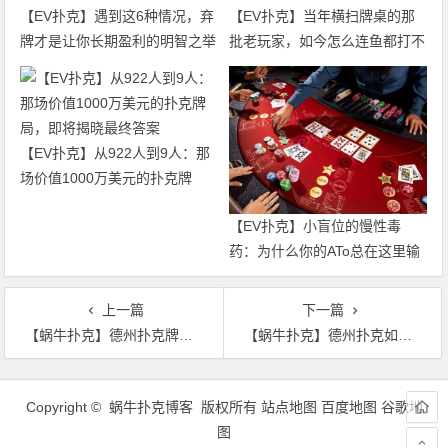
【EV扑克】遇到这6种情况，弃
【EV扑克】当年横扫牌桌的那
牌才是让你长期盈利的明智之举
批老玩家，如今怎么连鱼都打不
过了
【EV扑克】从922人到9人：那
场价值1000万美元的扑克牌
局，即将揭晓最终答案
【EV扑克】小盲位的慢性毒
药：为什么你的ATo总在这里输
钱？
上一篇
下一篇
【蜗牛扑克】德州扑克牌局回顾：Fernandez对Schemion的反击
【蜗牛扑克】德州扑克如何在牌桌上保持专注?
文
章
Copyright © 蜗牛扑克博客 版权所有
站点地图
百度地图
谷歌地
导
图