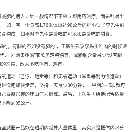
来减肥的病人，她一般情况下不会立即用药治疗，而是针对个
。如，有一个身高1.76米体重达98公斤的肥小伙子李先生到
饮食构成，如平时李先生最爱喝的可乐和最爱吃的甜食。
的，有腿的不如没有腿的”，王医生建议李先生吃肉的时候遵
代之以“两条腿的”家禽类鸡鸭鹅等，或脂肪含量最少“没有腿
牛肉的习惯，改为多吃鱼肉、鸡肉。
氧运动（游泳、跑步等）和无氧运动（举重等耐力性运动）
是慢跑加快步走，坚持一天最少30分钟，一星期3－5次就可
自己最感兴趣的爬山作为锻炼。最后，王医生再给他配合适量
已下降到85公斤。
些减肥产品能在短期内减掉大量体重，其实只是把体内水分