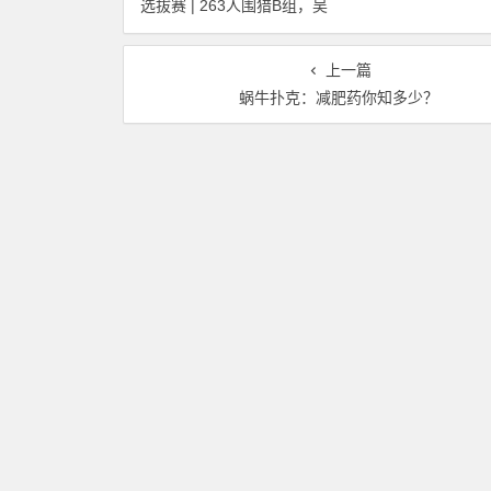
选拔赛 | 263人围猎B组，吴
惨遭河杀出局！
武煌54.4万领跑，主赛第一
轮晋级版图再添40人
上一篇
蜗牛扑克：减肥药你知多少？