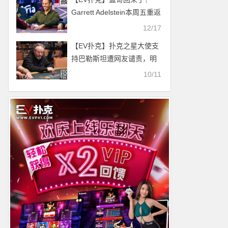
Garrett Adelstein本周五重返
高额桌直播
12/17
【EV扑克】扑克之星大使支
持巴勒斯坦遭网友谴责，明
星牌手是否应该参与政治话
10/11
题？