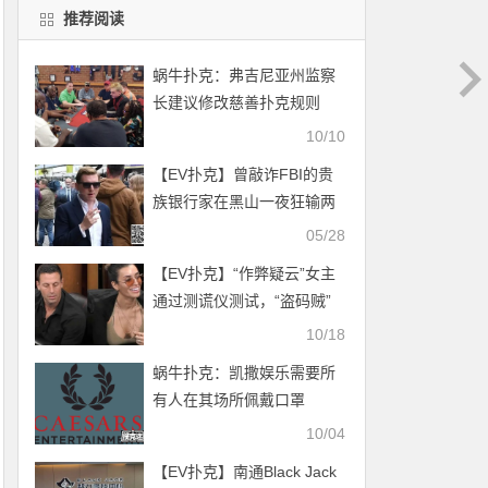
推荐阅读
蜗牛扑克：弗吉尼亚州监察
长建议修改慈善扑克规则
10/10
【EV扑克】曾敲诈FBI的贵
族银行家在黑山一夜狂输两
千万刀
05/28
【EV扑克】“作弊疑云”女主
通过测谎仪测试，“盗码贼”
骂盖哥笨驴
10/18
蜗牛扑克：凯撒娱乐需要所
有人在其场所佩戴口罩
10/04
【EV扑克】南通Black Jack