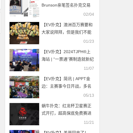
Brunson亲笔签名扑克交易
卡以1603美元高价成交
02/04
【EV扑克】澳洲百万赛要和
大家说拜拜，但是我们不能
忘记疯狂“大丹犬”
01/23
【EV扑克】2024TJPH®上
海站 | “一票通”赛制造就新纪
录！主赛事共计795人次参
11/07
赛133人晋级！葛云青/于国
【EV扑克】简讯 | APPT金
迪分别成C/D组CL
边：主赛事今日开战，多名
中国选手边赛夺冠
05/13
蜗牛扑克：红龙杯卫星赛正
式开打，超高保底免费赛进
行中…
11/21
【EV扑克】盖哥回来了！