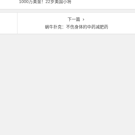
1000万美金！22岁美国小将
就赢走1000万刀！
夺得2026年WSOP主赛冠军
下一篇
蜗牛扑克：不伤身体的中药减肥药