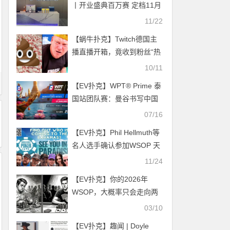
丨开业盛典百万赛 定档11月
23日-27日 保底奖励108W
11/22
冠军保底宝马320LiM运动套
【蜗牛扑克】Twitch德国主
装
播直播开箱，竟收到粉丝“热
翔”礼物
10/11
【EV扑克】WPT® Prime 泰
国站团队赛：曼谷书写中国
军团新篇章！
07/16
【EV扑克】Phil Hellmuth等
名人选手确认参加WSOP 天
堂赛 EPT公布2024年五个站
11/24
点的赛程
【EV扑克】你的2026年
WSOP，大概率只会走向两
种结局
03/10
【EV扑克】趣闻 | Doyle