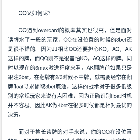
QQ又如何呢？
QQ遇到overcard的概率其实也很高，但是面对
读牌水平一般的玩家，QQ在没位置的时候的3bet还
是很不错的。因为JJ相比QQ还要担心KQ，AQ，AK
这样的牌，而QQ则不是很害怕KQ，AQ这样的牌。同
时以现在的6max激进程度来看，AK翻牌前如果只是
跟注3bet，在翻牌有2/3时候不中牌，就需要经常在翻
牌float寻求偷取3bet底池，这样的战术对于很多低级
别的常规玩家来说有点困难，因为正确识别float时机
并不容易。因此AK做4bet在很多时候都是相对最优的
决策。
而对于擅长读牌的对手来说，你的QQ在没位置