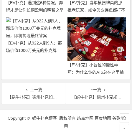
【EV扑克】遇到这6种情况，弃
【EV扑克】当年横扫牌桌的那
牌才是让你长期盈利的明智之举
批老玩家，如今怎么连鱼都打不
过了
【EV扑克】从922人到9人：那
场价值1000万美元的扑克牌
局，即将揭晓最终答案
【EV扑克】小盲位的慢性毒
药：为什么你的ATo总在这里输
钱？
上一篇
下一篇
【蜗牛扑克】德州扑克如何在国内鱼局获胜
【蜗牛扑克】德州扑克如何输得有风度
文
章
Copyright © 蜗牛扑克博客 版权所有
站点地图
百度地图
谷歌地
导
图