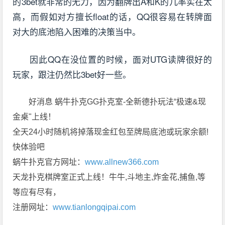
的3bet就非常的无力，因为翻牌出A和K的几率实在太
高，而假如对方擅长float的话，QQ很容易在转牌面
对大的底池陷入困难的决策当中。
因此QQ在没位置的时候，面对UTG读牌很好的
玩家，跟注仍然比3bet好一些。
好消息 蜗牛扑克GG扑克室-全新德扑玩法“极速&现
金桌"上线！
全天24小时随机将掉落现金红包至牌局底池或玩家余额!
快体验吧
蜗牛扑克官方网址：
www.allnew366.com
天龙扑克棋牌室正式上线！牛牛,斗地主,炸金花,捕鱼,等
等应有尽有，
注册网址：
www.tianlongqipai.com