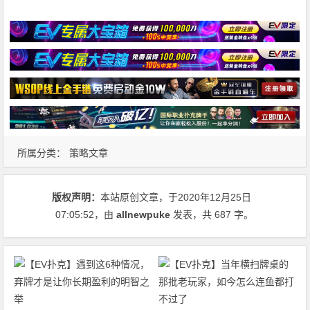
所属分类：
策略文章
版权声明：
本站原创文章，于2020年12月25日
07:05:52
，由
allnewpuke
发表，共 687 字。