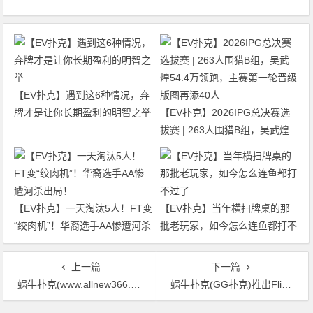
【EV扑克】遇到这6种情况，弃
牌才是让你长期盈利的明智之举
【EV扑克】2026IPG总决赛选
拔赛 | 263人围猎B组，吴武煌
54.4万领跑，主赛第一轮晋级版
图再添40人
【EV扑克】一天淘汰5人！FT变
【EV扑克】当年横扫牌桌的那
“绞肉机”！华裔选手AA惨遭河杀
批老玩家，如今怎么连鱼都打不
出局！
过了
上一篇
下一篇
蜗牛扑克(www.allnew366.com)美金汇率调整通知
蜗牛扑克(GG扑克)推出Flip&Go比赛模式