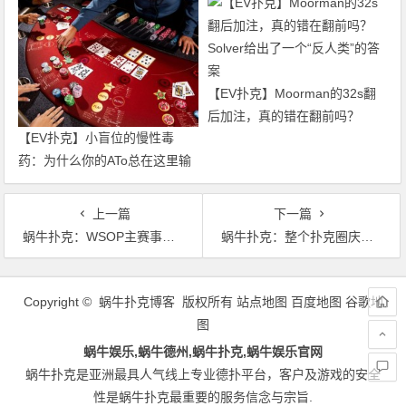
【EV扑克】Moorman的32s翻
后加注，真的错在翻前吗？
【EV扑克】小盲位的慢性毒
Solver给出了一个“反人类”的答
药：为什么你的ATo总在这里输
案
钱？
上一篇
下一篇
蜗牛扑克：WSOP主赛事征战到最后一刻的女牌手——Kelly Minkin
蜗牛扑克：整个扑克圈庆祝Phil Hellmuth被淘汰！
文
章
Copyright © 蜗牛扑克博客 版权所有
站点地图
百度地图
谷歌地
导
图
航
蜗牛娱乐,蜗牛德州,蜗牛扑克,蜗牛娱乐官网
蜗牛扑克是亚洲最具人气线上专业德扑平台，客户及游戏的安全
性是蜗牛扑克最重要的服务信念与宗旨.