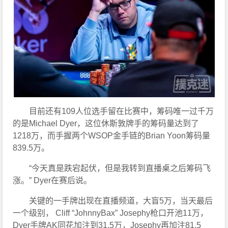
目前还有109人位选手留在比赛中，筹码唯一过千万
的是Michael Dyer，这位休斯敦牌手的筹码量达到了
1218万，而手握两个WSOP金手链的Brian Yoon筹码量
839.5万。
“今天真是跌宕起伏，但是我转到直播桌之后筹码飞
涨。” Dyer在赛后说。
关键的一手牌出现在直播频道，大盲5万，当天最后
一个级别， Cliff “JohnnyBax” Josephy枪口开池11万，
Dyer手牌AK同花加注到31.5万，Josephy再加注81.5