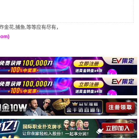
炸金花,捕鱼,等等应有尽有，
om)