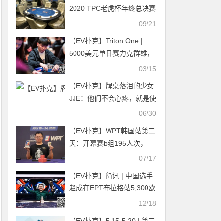
2020 TPC老虎杯年终总决赛
再启航！
09/21
【EV扑克】Triton One |
5000美元单日赛力克群雄，
中国选手Chen Peng豪取生
03/15
涯最高$214,000奖金！
【EV扑克】牌桌落泪的少女
JJE：他们不会心疼，就是使
劲的锤，能怎么锤就怎么锤
06/30
【EV扑克】WPT韩国站第二
天：开幕赛b组195人次，
Day2座位表出炉，中国选手
07/17
Yuan Xin斩获深筹赛冠军
【EV扑克】简讯 | 中国选手
赵成在EPT布拉格站5,300欧
元主赛获得第四名，奖金：
12/18
353,240美元
【EV扑克】5.15-5.20 | 第二