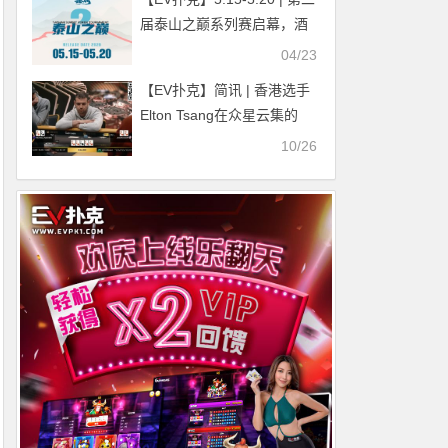
届泰山之巅系列赛启幕，酒
店赛程速览，天平湖畔静候
04/23
群英
【EV扑克】简讯 | 香港选手
Elton Tsang在众星云集的
Triton20万美元邀请赛Day1
10/26
取得领先