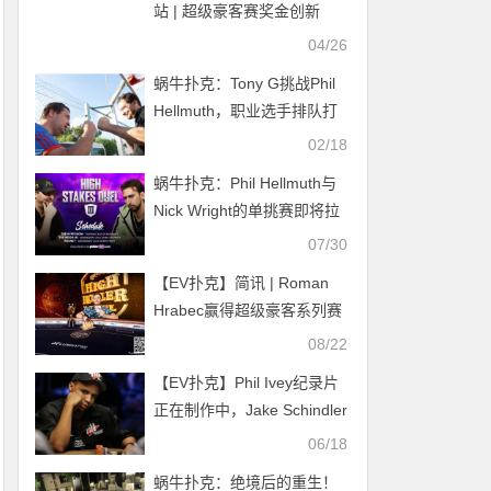
站 | 超级豪客赛奖金创新
高，美国选手Ethan
04/26
“Rampage” Yau领跑全场！
蜗牛扑克：Tony G挑战Phil
Hellmuth，职业选手排队打
倒扑克顽童
02/18
蜗牛扑克：Phil Hellmuth与
Nick Wright的单挑赛即将拉
开序幕
07/30
【EV扑克】简讯 | Roman
Hrabec赢得超级豪客系列赛
第一场比赛，奖金 316,000
08/22
美元
【EV扑克】Phil Ivey纪录片
正在制作中，Jake Schindler
登顶2022年WSOP POY积分
06/18
榜
蜗牛扑克：绝境后的重生！