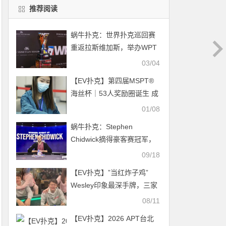
推荐阅读
蜗牛扑克：世界扑克巡回赛
重返拉斯维加斯，举办WPT
威尼斯人主赛。
03/04
【EV扑克】第四届MSPT®
海丝杯｜53人奖励圈诞生 成
功晋级决赛的44人将在泉州
01/08
德源竞技俱乐部赛区决出冠
蜗牛扑克：Stephen
军最终归属
Chidwick摘得豪客赛冠军，
职业生涯奖金突破3660W ！
09/18
【EV扑克】”当红炸子鸡”
Wesley印象最深手牌，三家
AK谁能刚到底
08/11
【EV扑克】2026 APT台北