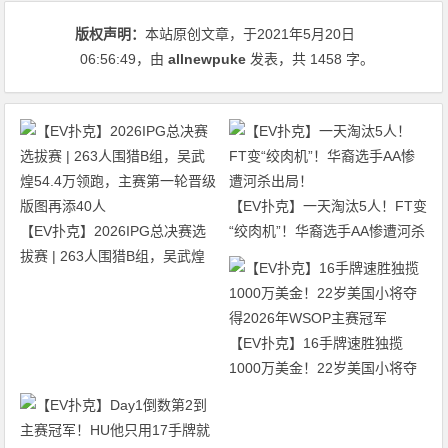
版权声明：
本站原创文章，于2021年5月20日
06:56:49
，由
allnewpuke
发表，共 1458 字。
【EV扑克】一天淘汰5人！FT变
【EV扑克】2026IPG总决赛选
“绞肉机”！华裔选手AA惨遭河杀
拔赛 | 263人围猎B组，吴武煌
出局！
54.4万领跑，主赛第一轮晋级版
图再添40人
【EV扑克】16手牌速胜独揽
1000万美金！22岁美国小将夺
得2026年WSOP主赛冠军