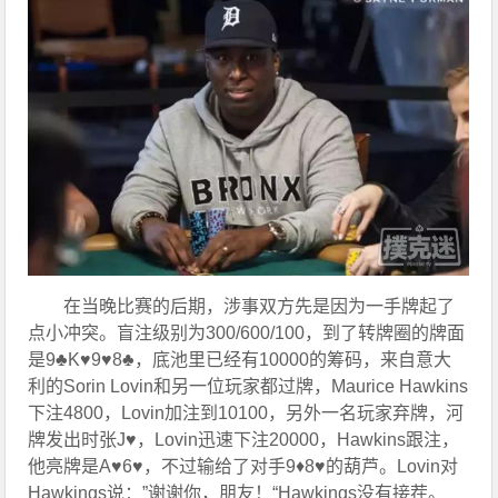
在当晚比赛的后期，涉事双方先是因为一手牌起了
点小冲突。盲注级别为300/600/100，到了转牌圈的牌面
是9♣K♥9♥8♣，底池里已经有10000的筹码，来自意大
利的Sorin Lovin和另一位玩家都过牌，Maurice Hawkins
下注4800，Lovin加注到10100，另外一名玩家弃牌，河
牌发出时张J♥，Lovin迅速下注20000，Hawkins跟注，
他亮牌是A♥6♥，不过输给了对手9♦8♥的葫芦。Lovin对
Hawkings说：”谢谢你，朋友！“Hawkings没有接茬。