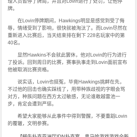
理人员暂停了牌局，并且对Lovin进行了处罚，让他停
牌。
在Lovin停牌期间，Hawkings明显是感觉到受了侮
辱，情绪受到了影响，很快就被淘汰了。而Lovin尽然在
重新进入比赛后，当天结束排在剩下 228名玩家中的第
40名。
显然Hawkins不会就此罢休，他对Lovin的行为进行
了投诉。回到周日的比赛，赛事执事走到Lovin面前宣布
他被取消比赛资格。
说实话，Lovin也挺冤，毕竟Hawkings挑衅在先，
不过他的回击也确实踩线了，用带种族歧视的字眼会骂
对方，种族问题在西方太过敏感，无论谁敢越雷池一
步，肯定会遭到严惩。
希望大家能够从此事件中得到警醒，不要重蹈Lovin
的覆辙，文明参赛。
【蜗牛扑克亚洲厅IDN扑克室，奥马哈游戏游戏全新