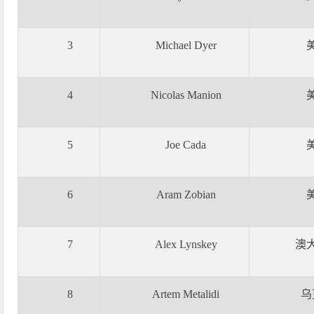
3
Michael Dyer
4
Nicolas Manion
5
Joe Cada
6
Aram Zobian
7
Alex Lynskey
澳
8
Artem Metalidi
乌