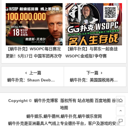
奖励圈都没进
【蜗牛扑克】WSOPC每日赛况
【蜗牛扑克】与郭东一起奋战
更新！5月17日 中国军团再次夺
WSOPC金戒指7争夺赛
冠
上一篇
下一篇
蜗牛扑克：Shaun Deeb赢得今年夏个人的第二条WSOP金手链
蜗牛扑克：​美国国税局再次成为WSOP主赛事最大赢家！
文
章
Copyright © 蜗牛扑克博客 版权所有
站点地图
百度地图
谷歌
导
地图
航
蜗牛娱乐,蜗牛德州,蜗牛扑克,蜗牛娱乐官网
蜗牛扑克是亚洲最具人气线上专业德扑平台，客户及游戏的安全