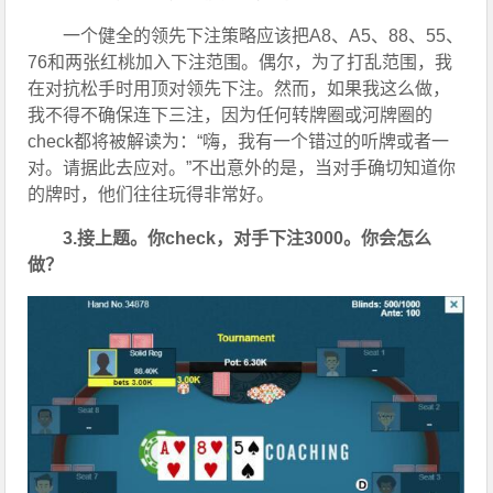
一个健全的领先下注策略应该把A8、A5、88、55、
76和两张红桃加入下注范围。偶尔，为了打乱范围，我
在对抗松手时用顶对领先下注。然而，如果我这么做，
我不得不确保连下三注，因为任何转牌圈或河牌圈的
check都将被解读为：“嗨，我有一个错过的听牌或者一
对。请据此去应对。”不出意外的是，当对手确切知道你
的牌时，他们往往玩得非常好。
3.接上题。你check，对手下注3000。你会怎么
做？