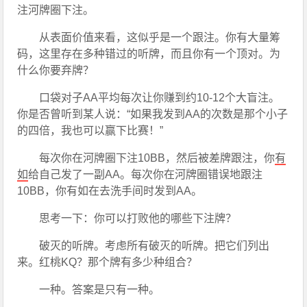
注河牌圈下注。
从表面价值来看，这似乎是一个跟注。你有大量筹
码，这里存在多种错过的听牌，而且你有一个顶对。为
什么你要弃牌？
口袋对子AA平均每次让你赚到约10-12个大盲注。
你是否曾听到某人说：“如果我发到AA的次数是那个小子
的四倍，我也可以赢下比赛！”
每次你在河牌圈下注10BB，然后被差牌跟注，你
有
如
给自己发了一副AA。每次你在河牌圈错误地跟注
10BB，你有如在去洗手间时发到AA。
思考一下：你可以打败他的哪些下注牌？
破灭的听牌。考虑所有破灭的听牌。把它们列出
来。红桃KQ？那个牌有多少种组合？
一种。答案是只有一种。