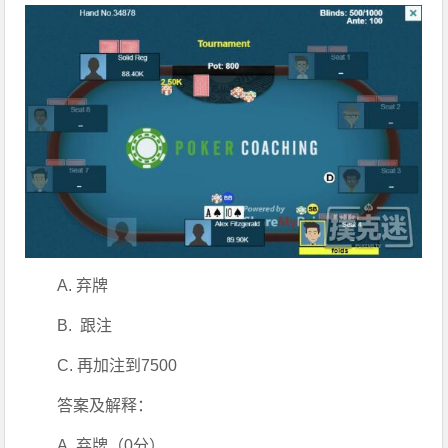
A. 弃牌
B.  跟注
C. 再加注到7500
答案及解释：
A. 弃牌（0分）