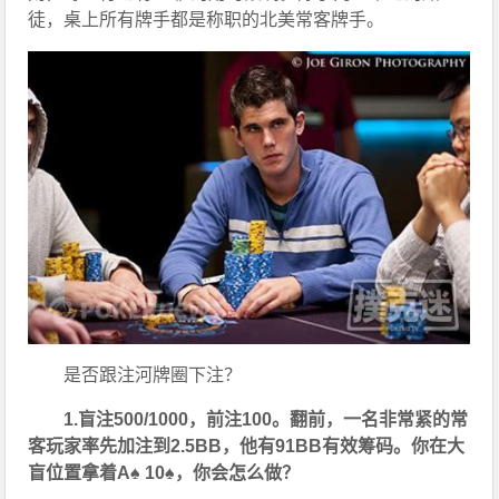
徒，桌上所有牌手都是称职的北美常客牌手。
是否跟注河牌圈下注？
1.盲注500/1000，前注100。翻前，一名非常紧的常
客玩家率先加注到2.5BB，他有91BB有效筹码。你在大
盲位置拿着A♠ 10♠，你会怎么做？