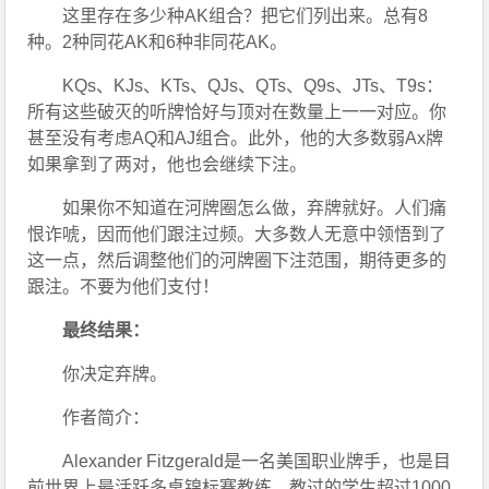
这里存在多少种AK组合？把它们列出来。总有8
种。2种同花AK和6种非同花AK。
KQs、KJs、KTs、QJs、QTs、Q9s、JTs、T9s：
所有这些破灭的听牌恰好与顶对在数量上一一对应。你
甚至没有考虑AQ和AJ组合。此外，他的大多数弱Ax牌
如果拿到了两对，他也会继续下注。
如果你不知道在河牌圈怎么做，弃牌就好。人们痛
恨诈唬，因而他们跟注过频。大多数人无意中领悟到了
这一点，然后调整他们的河牌圈下注范围，期待更多的
跟注。不要为他们支付！
最终结果：
你决定弃牌。
作者简介：
Alexander Fitzgerald是一名美国职业牌手，也是目
前世界上最活跃多桌锦标赛教练，教过的学生超过1000