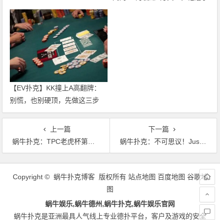
整整17分钟
【EV扑克】KK撞上A高翻牌：
别慌，也别硬顶，先做这三步
上一篇
下一篇
蜗牛扑克：TPC老虎杯第二季回顾&第三季开赛日期公布
蜗牛扑克：不可思议！Justin Bonomo夺得一滴水冠军，超越丹牛问鼎全球扑克金钱榜
文
章
Copyright © 蜗牛扑克博客 版权所有
站点地图
百度地图
谷歌地
导
图
航
蜗牛娱乐,蜗牛德州,蜗牛扑克,蜗牛娱乐官网
蜗牛扑克是亚洲最具人气线上专业德扑平台，客户及游戏的安全