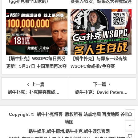
（gg扑克哪个国家的）
赛买入43次，结果这大神竟然连
奖励圈都没进
【蜗牛扑克】WSOPC每日赛况
【蜗牛扑克】与郭东一起奋战
更新！5月17日 中国军团再次夺
WSOPC金戒指7争夺赛
冠
上一篇
下一篇
蜗牛扑克：扑克圈突现线上扑克名人堂网站
蜗牛扑克：​David Peters夺得2018传奇扑克豪客赛济州站冠军
文
章
Copyright © 蜗牛扑克博客 版权所有
站点地图
百度地图
谷歌
导
地图
航
蜗牛娱乐,蜗牛德州,蜗牛扑克,蜗牛娱乐官网