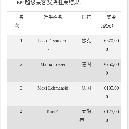
EM
超级豪客赛决胜桌结果：
名
选手姓名
国籍
奖金
次
（欧元）
1
Leon Tsoukerni
捷克
€
370,00
k
0
2
Manig Loeser
德国
€
260,00
0
3
Maxi Lehmanski
德国
€
185,00
0
4
Tony G
立陶
€
125,00
宛
0