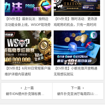
【EV扑克】最新玩法：独特边
【EV扑克】限时活动：更改游
注功能全新上线，WSOP现场旁
戏昵称的机会，只有一周时间
观者最火玩法！
【EV扑克】6月30日常规客户端
【EV扑克】小额充值开放畅通
维护详细内容通知
无阻想玩就玩
上一篇
下一篇
蜗牛IDN德州扑克锦标赛精彩呈现
蜗牛扑克亚洲厅每周四11:00—12:00进行维护
文