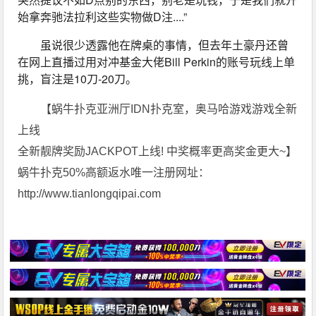
始拿奔驰法拉利这些实物做D注....”
虽说很少透露他在牌桌的事情，但去年土豪丹还曾
在网上直播过用对冲基金大佬Bill Perkin的账号玩线上单
挑，盲注是10刀-20刀。
【蜗牛扑克亚洲厅IDN扑克室，奥马哈游戏游戏全新
上线
全新靓牌奖励JACKPOT上线! 中奖概率更高奖金更大~】
蜗牛扑克50%高额返水唯一注册网址：
http://www.tianlongqipai.com