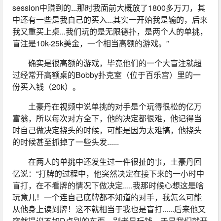
session中赚到的...那时我面前大概放了1800多万刀，其
中还有一些是我自己的买入...其实一开始我是输的，后来
我又重买上桌...我们玩的是无限德扑，是两个人的单挑，
盲注是10k-25k美金，一个相当高额的游戏。”
确实是很高额的游戏，毕竟他们的一个大盲注就超
过经常开高额桌的Bobby扑克室（位于百乐宫）里的一
份买入钱（20k）。
土豪丹在视频中说单挑的对手是个玩得很松的亿万
富翁，所以每次对方全下，他的决定都很难，他记得当
时自己做决定挠头的时候，可能是因为太难搞，他挠头
的时候甚至抓掉了一些头发......
在两人的单挑中还发生过一件很扯的事，土豪丹回
忆说：“打牌的过程中，他突然决定在接下来的一小时中
盲打，在不看牌的情况下做决定.....我那时候心想这是啥
玩意儿！一个连自己底牌都不知道的对手，我怎么可能
从他身上读到牌！这不就相当于我也是盲打......后来他又
突然提议不如D点别的东西，别老是玩钱，于是我们就开