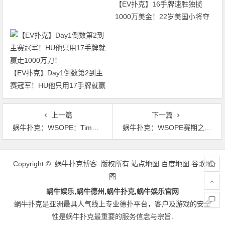
【EV扑克】16手牌速胜独揽
1000万美金！22岁美国小将夺
得2026年WSOP主赛冠军
【EV扑克】Day1倒数第2到主
赛冠军！HU他只用17手牌就赢
走1000万刀！
上一篇
下一篇
蜗牛扑克：WSOPE：Timur Margolin赢得第五项赛事冠军
蜗牛扑克：WSOPE赛期之间帝王娱乐城新增三项豪客赛
文
章
Copyright © 蜗牛扑克博客 版权所有
站点地图
百度地图
谷歌地
导
图
航
蜗牛娱乐,蜗牛德州,蜗牛扑克,蜗牛娱乐官网
蜗牛扑克是亚洲最具人气线上专业德扑平台，客户及游戏的安全
性是蜗牛扑克最重要的服务信念与宗旨.