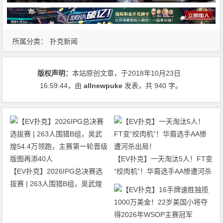
所属分类：
扑克新闻
版权声明：
本站原创文章，于2018年10月23日
16:59:44
，由
allnewpuke
发表，共 940 字。
【EV扑克】一天淘汰5人！FT变
【EV扑克】2026IPG总决赛选
“绞肉机”！华裔选手AA惨遭河杀
拔赛 | 263人围猎B组，吴武煌
出局！
54.4万领跑，主赛第一轮晋级版
图再添40人