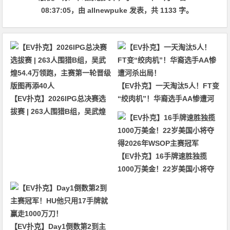
08:37:05
，由
allnewpuke
发表，共 1133 字。
【EV扑克】一天淘汰5人！FT变
【EV扑克】2026IPG总决赛选
“绞肉机”！华裔选手AA惨遭河
拔赛 | 263人围猎B组，吴武煌
杀出局！
54.4万领跑，主赛第一轮晋级版
图再添40人
【EV扑克】16手牌速胜独揽
1000万美金！22岁美国小将夺
得2026年WSOP主赛冠军
【EV扑克】Day1倒数第2到主