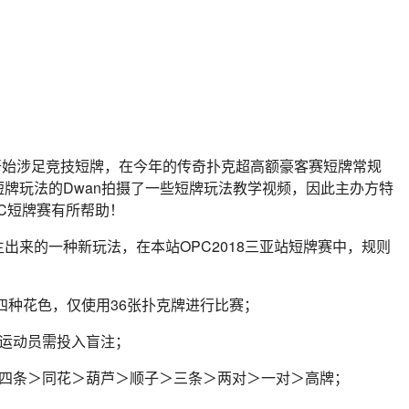
早就开始涉足竞技短牌，在今年的传奇扑克超高额豪客赛短牌常规
牌玩法的Dwan拍摄了一些短牌玩法教学视频，因此主办方特
C短牌赛有所帮助！
出来的一种新玩法，在本站OPC2018三亚站短牌赛中，规则
四种花色，仅使用36张扑克牌进行比赛；
位运动员需投入盲注；
＞四条＞同花＞葫芦＞顺子＞三条＞两对＞一对＞高牌；