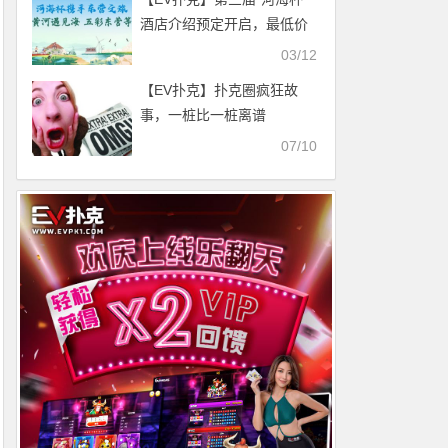
酒店介绍预定开启，最低价
格住东营最高规格酒店，并
03/12
享酒店每日豪华自助晚宴，
【EV扑克】扑克圈疯狂故
你还在等什么？
事，一桩比一桩离谱
07/10