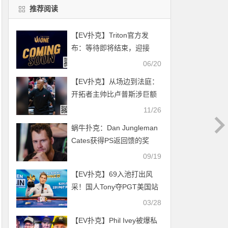
推荐阅读
【EV扑克】Triton官方发
布：等待即将结束，迎接
TRITON ONE!
06/20
【EV扑克】从场边到法庭：
开拓者主帅比卢普斯涉巨额
作弊案，拒不认罪
11/26
蜗牛扑克：Dan Jungleman
Cates获得PS返回馈的奖
励！
09/19
【EV扑克】69入池打出风
采！国人Tony夺PGT美国站
#2冠军，稳居2023世界第一
03/28
头衔
【EV扑克】Phil Ivey被爆私