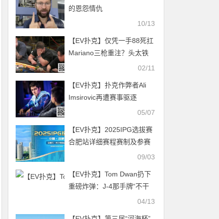
的恩怨情仇
10/13
【EV扑克】仅凭一手88死扛
Mariano三枪重注？头太铁
了！
02/11
【EV扑克】扑克作弊者Ali
Imsirovic再遭赛事驱逐
05/07
【EV扑克】2025IPG选拔赛
合肥站详细赛程赛制及参赛
须知发布（更新版）
09/03
【EV扑克】Tom Dwan扔下
重磅炸弹：J-4那手牌“不干
净”，我掌握从未公开的信息
04/13
【EV扑克】第三届“河海杯”