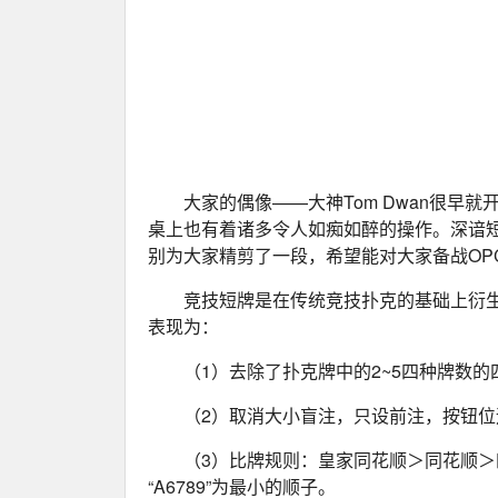
大家的偶像——大神Tom Dwan很
桌上也有着诸多令人如痴如醉的操作。深谙短
别为大家精剪了一段，希望能对大家备战OP
竞技短牌是在传统竞技扑克的基础上衍生
表现为：
（1）去除了扑克牌中的2~5四种牌数的
（2）取消大小盲注，只设前注，按钮
（3）比牌规则：皇家同花顺＞同花顺
“A6789”为最小的顺子。