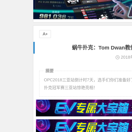
A+
蜗牛扑克：Tom Dwa
2018
摘要
OPC2018三亚站倒计时7天，选手们你们准备
扑克冠军赛三亚站惊艳亮相！