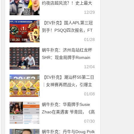
约夜店超风流？！史上最大
「免费赛」重磅来袭
12/29
【EV扑克】国人APL第三冠
到手！PSQQ四次报名，FT
最短码上演绝命大逆转
01/28
蜗牛扑克：济州岛站红龙杯
SHR：现金局牌手Romain
Arnaud荣获终极冠军！
12/04
【EV扑克】潮汕杯S5第二日
｜女神赛再燃战火，引爆主
赛A组419人次参赛，堵炎泊
01/08
领衔104位选手晋级Day2，
蜗牛扑克：华裔牌手Susie
周之颖勇夺开幕赛冠军！
Zhao在美遇害 爷青回，《高
额德州》节目回归
07/30
蜗牛扑克：丹牛与Doug Polk