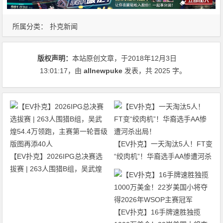
所属分类：
扑克新闻
版权声明：
本站原创文章，于2018年12月3日
13:01:17
，由
allnewpuke
发表，共 2025 字。
【EV扑克】一天淘汰5人！FT变
【EV扑克】2026IPG总决赛选
“绞肉机”！华裔选手AA惨遭河杀
拔赛 | 263人围猎B组，吴武煌
出局！
54.4万领跑，主赛第一轮晋级版
图再添40人
【EV扑克】16手牌速胜独揽