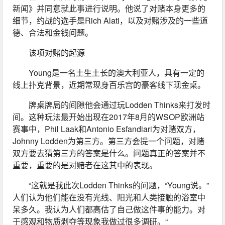
新闻》并同意就此事进行说明。他说了对赌本身更多的
细节，约战的选手是Rich Alati，以及对赌涉及的一些道
德、合法和金钱问题。
该项对赌的起源
Young是一名土生土长的澳大利亚人，具有一定的
线上扑克背景，近期常现身百乐宫的豪客线下现金桌。
牌桌牌局的间隙他会通过玩Lodden Thinks来打发时
间。这种玩法最开始出现在2017年8月的WSOP欧洲站
赛事中，Phil Laak和Antonio Esfandiari为对赌双方，
Johnny Lodden为第三方。第三方会提一个问题，对赌
双方要去猜第三方的答案是什么。问题真正的答案并不
重要，重要的是对赌者在这其中的表现。
“这就是我此次Lodden Thinks的问题，“Young说。”
人们认为他们能在没有光线、阳光和人类接触的浴室中
呆多久。我认为人们都高估了自己做这件事的能力。对
于感观和物质剥夺等现象我做过很多调研。“