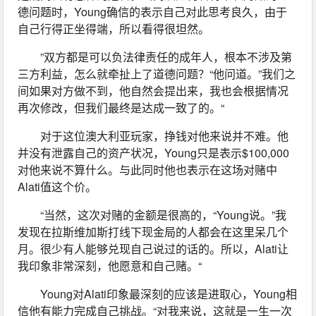
德问题时，Young确信的表示自己对此思考良久，由于
自己行得正坐得端，所以看得很坦然。
”双方都是可以负法律责任的成年人，根本不涉及第
三方利益，怎么就牵扯上了道德问题？“他问道。”我们之
间如果对方做不到，他自然会提出来，我也会根据情况
再次修改，但我们最终是达成一致了的。“
对于这位澳大利亚玩家，挣钱对他来说并不难。他
并没有泄露自己的资产状况，Young只是表示$100,000
对他来说不算什么。与此同时他也表示在这场对赌中
Alati值这个价。
“当然，这次对赌的金额是很高的，“Young说。”我
发现在拉斯维加斯打线下现金局的人都会在这里呆几个
月。很少有人能够兑现自己说过的话的。所以，Alati让
我印象非常深刻，他愿意和自己赌。“
Young对Alati印象最深刻的应该是进取心，Young相
信他有能力完成自己挑战。“对我来说，这就是一生一次