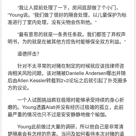
“我让人提前处理了一下，房间底部做了个小门，
“Young说。”我们做了很好的隔音处理，以儿童保护为标
准进行了室内处理，没有尖物会伤到他。“
”最有意思的就是一条责任条款。我们都签了弃权声
明书，为的就是在被其他方控告时能够保全双方利益。“
道德抨击？
针对不太寻常的对赌在制定的时候就应该找律师咨
询相关风险问题，该对赌被Danielle Andersen曝出并随
后由Allen Kessler转载到2+2论坛之后就引起了扑克圈多
方的议论。
一个人试图挑战疯狂极限时能够承受持续的身心折
磨的。Young透露Alati并没有经历过极端的孤立，此前
最严重的情况也只不过是安安静静地做个瑜伽。
Young此前做过大量的调研，所以他自己是非常清
楚隔离会有怎样的危害。当问及如何看待本次对赌的道