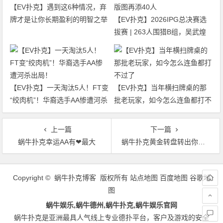
【EV扑克】遇到这6种情况，弃
牌才是让你长期盈利的明智之举
【EV扑克】2026IPG总决赛选
拔赛 | 263人围猎B组，吴武煌
54.4万领跑，主赛第一轮晋级版
图再添40人
【EV扑克】一天淘汰5人！FT变
【EV扑克】当年横扫牌桌的那
“绞肉机”！华裔选手AA惨遭河杀
批老玩家，如今怎么连鱼都打不
出局！
过了
上一篇
下一篇
蜗牛扑克幸运AA有❤最大
蜗牛扑克黄金转盘转出你的运气高达60万美金奖金！
文
章
Copyright © 蜗牛扑克博客 版权所有
站点地图
百度地图
谷歌地
导
图
航
蜗牛娱乐,蜗牛德州,蜗牛扑克,蜗牛娱乐官网
蜗牛扑克是亚洲最具人气线上专业德扑平台，客户及游戏的安全