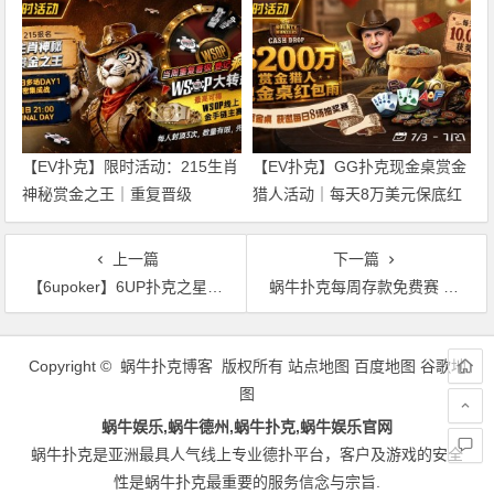
步登场
启
【EV扑克】限时活动：215生肖
【EV扑克】GG扑克现金桌赏金
神秘赏金之王｜重复晋级
猎人活动｜每天8万美元保底红
DAY2，赢APT仁川站电子参赛
包雨，现金桌玩家都有机会参与
券抽奖资格
上一篇
下一篇
【6upoker】6UP扑克之星1250万美金周日百万赛
蜗牛扑克每周存款免费赛 88,888元奖金
文
章
Copyright © 蜗牛扑克博客 版权所有
站点地图
百度地图
谷歌地
导
图
航
蜗牛娱乐,蜗牛德州,蜗牛扑克,蜗牛娱乐官网
蜗牛扑克是亚洲最具人气线上专业德扑平台，客户及游戏的安全
性是蜗牛扑克最重要的服务信念与宗旨.