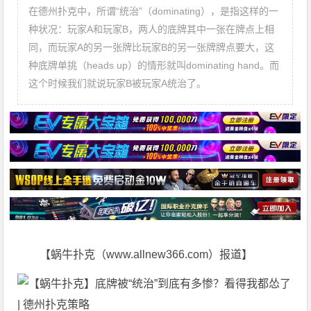
在德州扑克中，所谓“统治”（dominating），是指这样的一
种状况：玩家A和玩家B，两人的底牌其中一张在牌点上相
同，而玩家A的另一张牌比玩家B的另一张牌牌点要大，这
种底牌单挑（heads up）的情形就叫dominating hand。而
这个时候我们就说玩家B被玩家A统治了。
【蜗牛扑克（www.allnew366.com）报道】