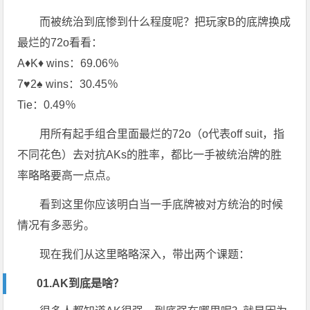
而被统治到底惨到什么程度呢？把玩家B的底牌换成
最烂的72o看看：
A♦K♦ wins：69.06％
7♥2♠ wins：30.45％
Tie：0.49％
用所有起手组合里面最烂的72o（o代表off suit，指
不同花色）去对抗AKs的胜率，都比一手被统治牌的胜
率略略要高一点点。
看到这里你应该明白当一手底牌被对方统治的时候
情况有多恶劣。
现在我们从这里略略深入，带出两个课题：
01.AK到底是啥？