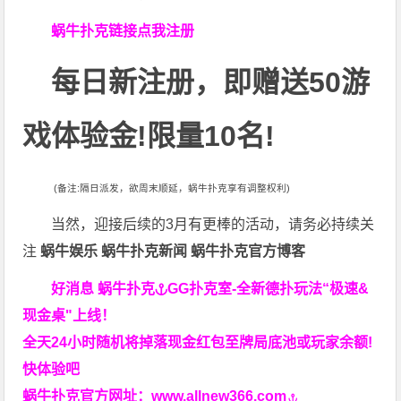
蜗牛扑克链接点我注册
每日新注册，即赠送50游
戏体验金!限量10名!
(备注:隔日派发，欲周末顺延，蜗牛扑克享有调整权利)
当然，迎接后续的3月有更棒的活动，请务必持续关
注
蜗牛娱乐 蜗牛扑克新闻 蜗牛扑克官方博客
好消息 蜗牛扑克
GG扑克室-全新德扑玩法“极速&
现金桌"上线！
全天24小时随机将掉落现金红包至牌局底池或玩家余额!
快体验吧
蜗牛扑克官方网址：
www.allnew366.com