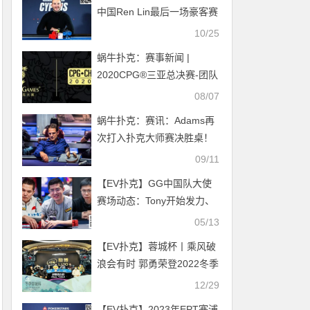
中国Ren Lin最后一场豪客赛
获第3名，Li Shankui另一豪
10/25
客赛拿下第12名
蜗牛扑克：赛事新闻 |
2020CPG®三亚总决赛-团队
赛开始接受组队报名！
08/07
蜗牛扑克：赛讯：Adams再
次打入扑克大师赛决胜桌！
09/11
【EV扑克】GG中国队大使
赛场动态：Tony开始发力、
Andy转战MTT、茅人及状态
05/13
正火！
【EV扑克】蓉城杯丨乘风破
浪会有时 郭勇荣登2022冬季
蓉城杯冠军宝座
12/29
【EV扑克】2023年EPT塞浦