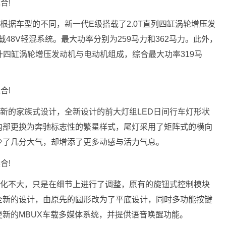
根据车型的不同，新一代E级搭载了2.0T直列四缸涡轮增压发
载48V轻混系统。最大功率分别为259马力和362马力。此外，
升四缸涡轮增压发动机与电动机组成，综合最大功率319马
新的家族式设计，全新设计的前大灯组LED日间行车灯形状
内部更换为奔驰标志性的繁星样式，尾灯采用了矩阵式的横向
少了几分大气，却增添了更多动感与活力气息。
变化不大，只是在细节上进行了调整，原有的旋钮式控制模块
全新的设计，由原先的圆形改为了平底设计，同时多功能按键
新的MBUX车载多媒体系统，并提供语音唤醒功能。