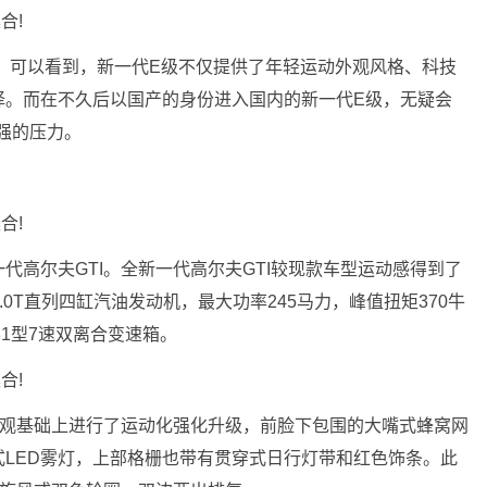
。可以看到，新一代E级不仅提供了年轻运动外观风格、科技
择。而在不久后以国产的身份进入国内的新一代E级，无疑会
强的压力。
代高尔夫GTI。全新一代高尔夫GTI较现款车型运动感得到了
.0T直列四缸汽油发动机，最大功率245马力，峰值扭矩370牛
81型7速双离合变速箱。
外观基础上进行了运动化强化升级，前脸下包围的大嘴式蜂窝网
LED雾灯，上部格栅也带有贯穿式日行灯带和红色饰条。此