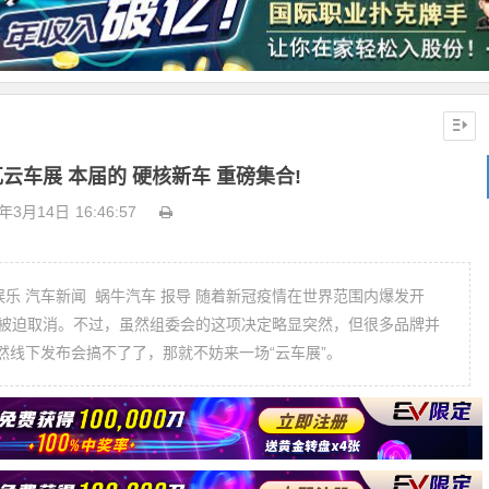
云车展 本届的 硬核新车 重磅集合!
0年3月14日
16:46:57
牛娱乐 汽车新闻 蜗牛汽车 报导 随着新冠疫情在世界范围内爆发开
展被迫取消。不过，虽然组委会的这项决定略显突然，但很多品牌并
然线下发布会搞不了了，那就不妨来一场“云车展”。