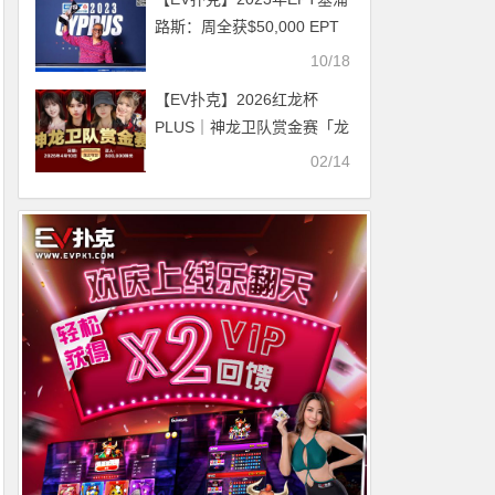
路斯：周全获$50,000 EPT
超级豪客赛第六名
10/18
【EV扑克】2026红龙杯
PLUS｜神龙卫队赏金赛「龙
之守卫」首发阵容揭晓
02/14