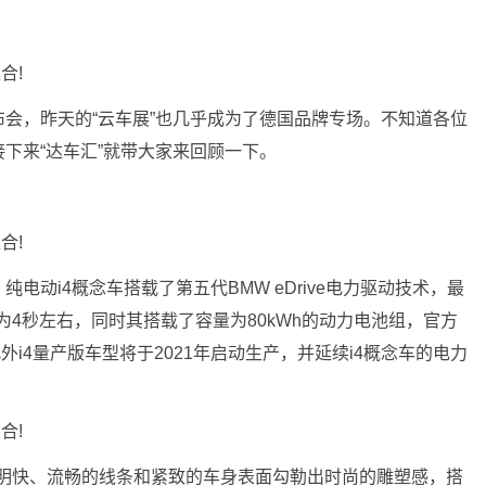
会，昨天的“云车展”也几乎成为了德国品牌专场。不知道各位
下来“达车汇”就带大家来回顾一下。
电动i4概念车搭载了第五代BMW eDrive电力驱动技术，最
间仅为4秒左右，同时其搭载了容量为80kWh的动力电池组，官方
此外i4量产版车型将于2021年启动生产，并延续i4概念车的电力
，明快、流畅的线条和紧致的车身表面勾勒出时尚的雕塑感，搭