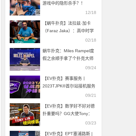
游戏中的隐形杀手？！
12/18
【蜗牛扑克】法拉兹·加卡
（Faraz Jaka）：高中时学
到的竞技精神和良好心态帮
02/18
助他在扑克生涯中创造成
蜗牛扑克：Miles Rampel度
绩。
假之余顺手拿了个扑克大师
赛#9冠军！
09/24
【EV扑克】赛事服务丨
2023TJPK®首尔站接机服务
预约通道现已开启
09/21
【EV扑克】数学好不好对德
扑重要吗？GG大使Tony：
只要会小学三年级加减乘除
03/23
就够了
【EV扑克】EPT塞浦路斯 |