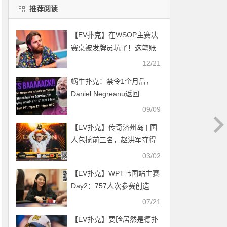
推荐阅读
【EV扑克】在WSOP主赛决
赛桌被发牌员坑了！这笔账
该找谁算？
12/21
蜗牛扑克：禁令1个月后，
Daniel Negreanu返回
TwitchTV
09/09
【EV扑克】传奇济州岛 | 国
人包揽前三名，赵洪军夺得
冠军头衔，王钰铸拿到最高
03/02
奖金
【EV扑克】WPT韩国站主赛
Day2：757人次参赛创造
22.4亿韩元奖励，Day3座位
07/21
表出炉，单日赛冠军产生
【EV扑克】要脸居然是德扑