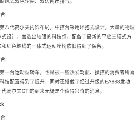
、旋风式双色轮圈、双边两出排气。
用第八代高尔夫内饰布局，中控台采用环抱式设计，大量的物理
穿式设计，营造出较强的科技感，配备了最新的平底三辐式方
布和红色缝线的一体式运动座椅依旧得到了保留。
生第一台运动型轿车，也是被一些热爱驾驶、操控的消费者所喜
科技配置得到了提升，同时还搭载了经过升级的EA888发动
代高尔夫GTI的到来无疑是个值得兴奋的消息。
ck