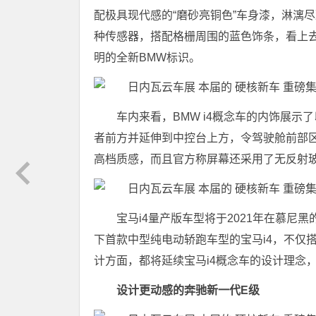
配极具现代感的“磨砂亮铜色”车身漆，淋漓
种传感器，搭配格栅周围的蓝色饰条，看上去
明的全新BMW标识。
车内来看，BMW i4概念车的内饰展
者前方并延伸到中控台上方，令驾驶舱前部
高档质感，而且官方称屏幕还采用了无反射
宝马i4量产版车型将于2021年在慕
下首款中型纯电动轿跑车型的宝马i4，不仅搭载
计方面，都将延续宝马i4概念车的设计理念
设计更动感的奔驰新一代E级