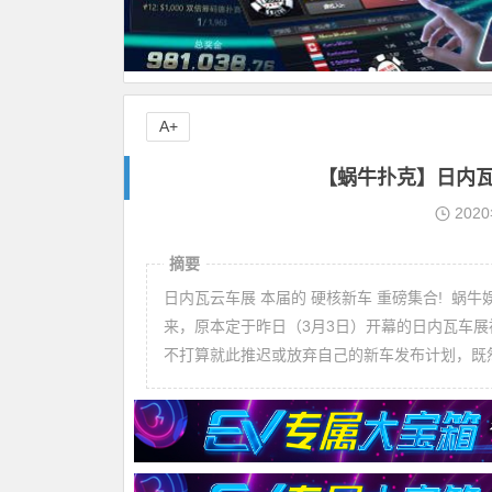
A+
【蜗牛扑克】日内瓦
202
摘要
日内瓦云车展 本届的 硬核新车 重磅集合! 蜗
来，原本定于昨日（3月3日）开幕的日内瓦车
不打算就此推迟或放弃自己的新车发布计划，既