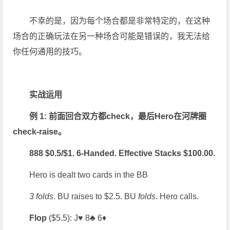
不幸的是，因为每个场合都是非常特定的，在这种
场合的正确玩法在另一种场合可能是错误的，我无法给
你任何通用的技巧。
实战运用
例
1:
前面回合双方都
check
，最后
Hero
在河牌圈
check-raise
。
888 $0.5/$1. 6-Handed. Effective Stacks $100.00.
Hero is dealt two cards in the BB
3 folds
. BU raises to $2.5. BU
folds
. Hero calls.
Flop
($5.5): J♥ 8♣ 6♦