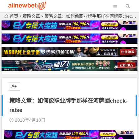
首页
策略文章
策略文章：如何像职业牌手那样在河牌圈check-raise
A+
策略文章：如何像职业牌手那样在河牌圈check-
raise
2018年4月18日