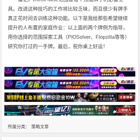
具。改进这种技巧的工作将比较乏味，而且很少有牌手
真正花时间去训练这种功能。以下是我给那些希望继续
提升的人布置的家庭作业：以上面的两个牌例为指导，
用你选择的范围探索工具（PIOSolver、Flopzilla等等）
研究你打过的一手牌。最后，祝你桌上好运！
所属分类：
策略文章