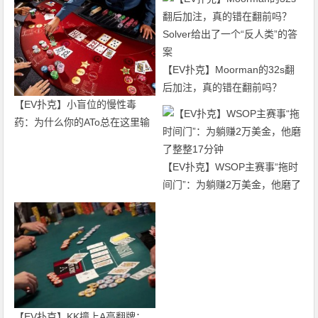
【EV扑克】Moorman的32s翻
后加注，真的错在翻前吗？
【EV扑克】小盲位的慢性毒
Solver给出了一个“反人类”的答
药：为什么你的ATo总在这里输
案
钱？
【EV扑克】WSOP主赛事“拖时
间门”：为躺赚2万美金，他磨了
整整17分钟
【EV扑克】KK撞上A高翻牌：