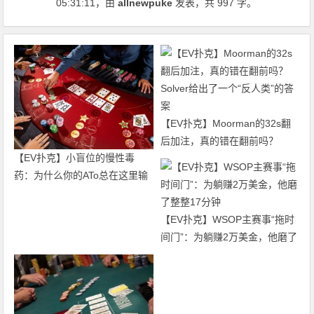
05:31:11
，由
allnewpuke
发表，共 997 字。
【EV扑克】Moorman的32s翻
后加注，真的错在翻前吗？
【EV扑克】小盲位的慢性毒
Solver给出了一个“反人类”的答
药：为什么你的ATo总在这里输
案
钱？
【EV扑克】WSOP主赛事“拖时
间门”：为躺赚2万美金，他磨了
整整17分钟