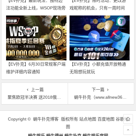
【EV扑克】最新玩法：独特边
【EV扑克】限时活动：更改游
注功能全新上线，WSOP现场旁
戏昵称的机会，只有一周时间
观者最火玩法！
【EV扑克】6月30日常规客户端
【EV扑克】小额充值开放畅通
维护详细内容通知
无阻想玩就玩
上一篇
下一篇
聚焦欧冠半决赛 送2018俄罗斯世界杯双人游
蜗牛扑克（www.allnew366.com）玩奥马哈轻松领走20万美金现金大奖
文
章
Copyright © 蜗牛扑克博客 版权所有
站点地图
百度地图
谷歌地
导
图
航
蜗牛娱乐,蜗牛德州,蜗牛扑克,蜗牛娱乐官网