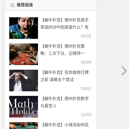
推荐阅读
【蜗牛扑克】德州扑克高手
常说的SPR到底是什么？有
什么用？
02/25
【蜗牛扑克】德州扑克策
略：三次下注，记得停一
停…
05/09
【蜗牛扑克】在你放弃打牌
之前 请做五个尝试
03/02
【蜗牛扑克】德州扑克数学
与直觉-1
12/03
【蜗牛扑克】小球派如何花