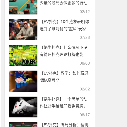
少量的筹码去做更多的行动
02/12
【EV扑克】10个迹象表明你
遇到了难对付的“鲨鱼”玩家
07/28
【蜗牛扑克】什么情况下没
有德州扑克理论打牌也能
赢？
08/03
【EV扑克】教学：如何玩好
“弱A高牌”？
02/02
【蜗牛扑克】一个简单的动
作让对手给我们看免费牌，
还能赢大锅
08/17
【EV扑克】牌局分析：精挑