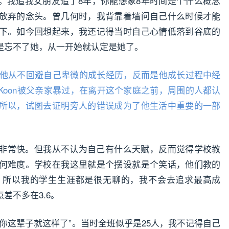
。我追我女朋友追了8年，你能想象8年时间是个什么概念
放弃的念头。曾几何时，我背靠着墙问自己什么时候才能
下。如今回想起来，我还记得当时自己心情低落到谷底的
是忘不了她，从一开始就认定是她了。
，但他从不回避自己卑微的成长经历，反而是他成长过程中经
Koon被父亲家暴过，在离开这个家庭之前，周围的人都认
所以，试图去证明旁人的错误成为了他生活中重要的一部
非常快。但我从不认为自己有什么天赋，反而觉得学校教
何难度。学校在我这里就是个摆设就是个笑话，他们教的
。所以我的学生生涯都是很无聊的，我不会去追求最高成
差不多在3.6。
你这辈子就这样了”。当时全班似乎是25人，我不记得自己