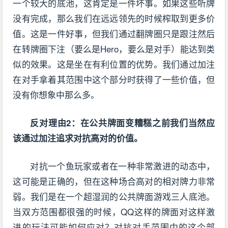
一个较大的底池，这肯定是一件坏事。如果这些听牌
没有完成，那么我们在远远领先的时候榨取到更多价
值。这是一件好事，但我们通过翻牌圈只是跟注然后
在转牌圈下注（要么是Hero，要么是对手）能达到类
似的效果。这是坐在有利位置的优势。我们通过加注
在对手拿着其范围中这个部分时获得了一些价值，但
没有你想象中那么多。
反对理由2：在公共牌面变糟糕之前我们当然应
该通过加注追求对抗高对的价值。
对抗一个鱼玩家或者在一种非常激进的动态中，
这可能是正确的，但在这种场合高对的相对牌力非常
弱。我们是在一个超湿润的公共牌面游戏三人底池。
当双方范围都很强的时候，QQ这样的牌面对这样激
进的玩法可能如何应对？对抗对手范围中的这个部