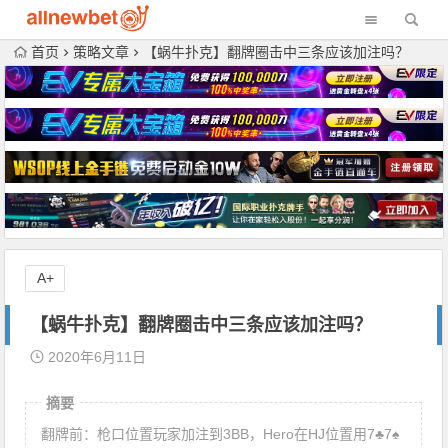
首页
策略文章
【蜗牛扑克】翻牌圈击中三条应该加注吗？
A+
【蜗牛扑克】翻牌圈击中三条应该加注吗？
2020年6月11日
摘要
翻牌前：枪口位置玩家加注到3BB，Hero在HJ位置用7♣7♠