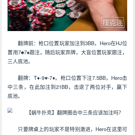
翻牌前：枪口位置玩家加注到3BB，Hero在HJ位
置用7♣7♠跟注，随后玩家弃牌，大盲位置玩家跟注，
三人底池。
翻牌：T♦-9♥-7♦。枪口位置下注7.5BB，Hero击
中三条，在此加注到21BB，击退了两位对手，赢下
底池。
只要牌桌上的玩家不是特别激进，Hero在这里可