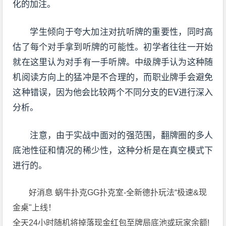
化的加注。
学生倾向于夸大加注对抗听牌的重要性，同时高
估了每个对手拿到听牌的可能性。初学者往往一开始
就在这里认为对手有一手听牌。中级牌手认为这种随
机阅读方向上的猛冲是不合理的，而职业牌手会避免
这种错误，因为他会比较两个不同分支的EV进行深入
分析。
注意，由于实战中面对的强范围，翻牌圈的多人
底池性征和情况的稀少性，这种分析是在真空模式下
进行的。
好消息 蜗牛扑克GG扑克室-全新德扑玩法“极速&现
金桌"上线！
全天24小时随机将掉落现金红包至牌局底池或玩家余额!