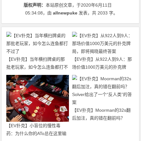
版权声明：
本站原创文章，于2020年6月11日
05:34:08
，由
allnewpuke
发表，共 2033 字。
【EV扑克】当年横扫牌桌的那
【EV扑克】从922人到9人：那
批老玩家，如今怎么连鱼都打不
场价值1000万美元的扑克牌
过了
局，即将揭晓最终答案
【EV扑克】Moorman的32s翻
后加注，真的错在翻前吗？
【EV扑克】小盲位的慢性毒
Solver给出了一个“反人类”的答
药：为什么你的ATo总在这里输
案