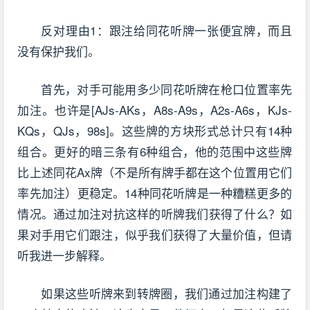
反对理由1：跟注给同花听牌一张便宜牌，而且
没有保护我们。
首先，对手可能用多少同花听牌在枪口位置率先
加注。也许是[AJs-AKs，A8s-A9s，A2s-A6s，KJs-
KQs，QJs，98s]。这些牌的方块形式总计只有14种
组合。更好的暗三条有6种组合，他的范围中这些牌
比上述同花Ax牌（不是所有牌手都在这个位置用它们
率先加注）更稳定。14种同花听牌是一种糟糕更多的
情况。通过加注对抗这样的听牌我们获得了什么？如
果对手用它们跟注，似乎我们获得了大量价值，但请
听我进一步解释。
如果这些听牌来到转牌圈，我们通过加注构建了