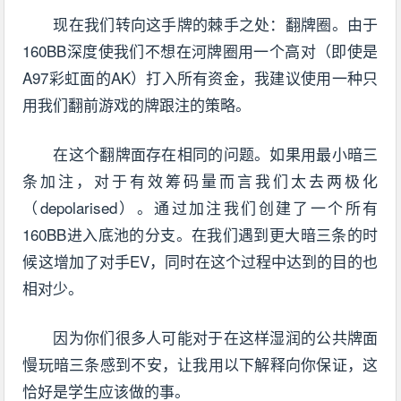
现在我们转向这手牌的棘手之处：翻牌圈。由于
160BB深度使我们不想在河牌圈用一个高对（即使是
A97彩虹面的AK）打入所有资金，我建议使用一种只
用我们翻前游戏的牌跟注的策略。
在这个翻牌面存在相同的问题。如果用最小暗三
条加注，对于有效筹码量而言我们太去两极化
（depolarised）。通过加注我们创建了一个所有
160BB进入底池的分支。在我们遇到更大暗三条的时
候这增加了对手EV，同时在这个过程中达到的目的也
相对少。
因为你们很多人可能对于在这样湿润的公共牌面
慢玩暗三条感到不安，让我用以下解释向你保证，这
恰好是学生应该做的事。