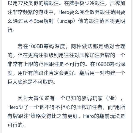
以用77及类似的牌跟注。在牌手极少冷跟注，压榨加
注非常频繁的游戏中，Hero要么完全放弃跟注范围要
么通过从不3bet解封（uncap）他的跟注范围将更明
智。
若在100BB筹码深度，两种做法都是绝对合理
的，但在更高注额级别用往往对压榨加注弃牌的一个
非常有上限的范围跟注是不可行的。在162BB筹码深
度，用所有牌跟注肯定会更好。翻后用一对构建一个
巨大底池是不可取的。
因为大盲位置有一个已知的紧弱玩家（Nit），
Hero少了一个他不得不担心的压榨加注者，而“用所
有牌跟注”策略变得比之前更好。Hero的翻前玩法是
可行的。