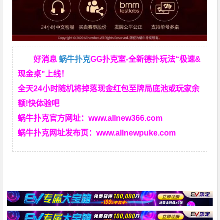
好消息
蜗牛扑克
GG扑克室-全新德扑玩法“极速&
现金桌"上线！
全天24小时随机将掉落现金红包至牌局底池或玩家余
额!快体验吧
蜗牛扑克官方网址：
www.allnew366.com
蜗牛扑克网址发布页：
www.allnewpuke.com