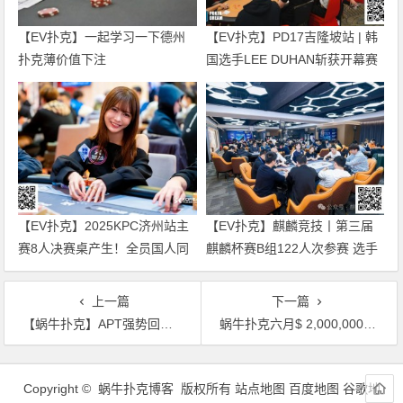
【EV扑克】一起学习一下德州
【EV扑克】PD17吉隆坡站 | 韩
扑克薄价值下注
国选手LEE DUHAN斩获开幕赛
冠军 国人刘文凯获第5名
【EV扑克】2025KPC济州站主
【EV扑克】麒麟竞技丨第三届
赛8人决赛桌产生！全员国人同
麒麟杯赛B组122人次参赛 选手
台竞技争头名！Rene van
飞飞以329000记分牌领衔27人
Krevelen二度加冕超豪短牌赛冠
晋级
上一篇
下一篇
军！
【蜗牛扑克】APT强势回归！7000万超高额保底，再加码奢华冠军奖项
蜗牛扑克六月$ 2,000,000现金大放送!
文
章
Copyright © 蜗牛扑克博客 版权所有
站点地图
百度地图
谷歌地