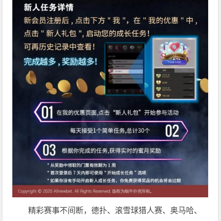
精彩赛事不间断，德扑、滚雪球猎人赛、奥马哈、