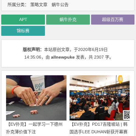
所属分类：
策略文章
蜗牛公告
APT
蜗牛扑克
超级百万赛
锦标赛
版权声明：
本站原创文章，于2020年6月19日
14:35:06
，由
allnewpuke
发表，共 2307 字。
【EV扑克】一起学习一下德州
【EV扑克】PD17吉隆坡站 | 韩
扑克薄价值下注
国选手LEE DUHAN斩获开幕赛