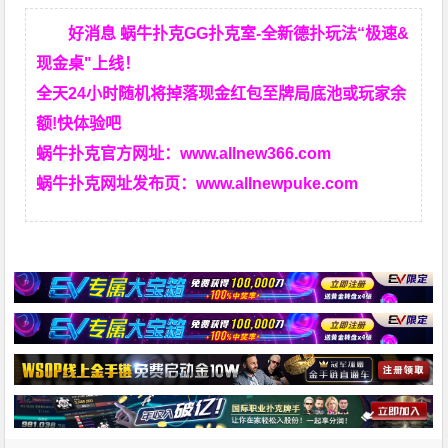
好消息 蜗牛扑克GG扑克室-全新德扑玩法“极速&
现金桌"上线！
全天24小时随机将掉落现金红包至牌局底池或玩家余
额!快体验吧
蜗牛扑克官方网址：
www.allnew366.com
蜗牛扑克网址发布页：
www.allnewpuke.com