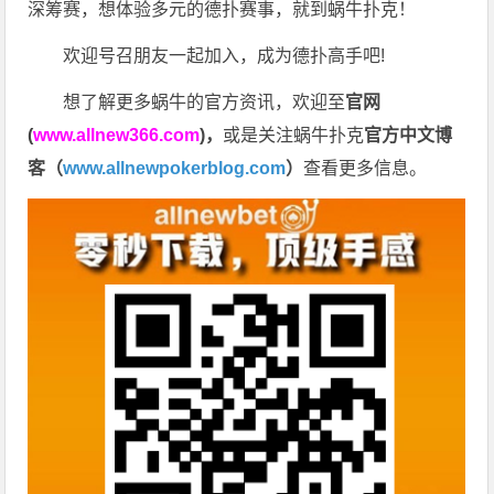
深筹赛，想体验多元的德扑赛事，就到蜗牛扑克！
欢迎号召朋友一起加入，成为德扑高手吧!
想了解更多蜗牛的官方资讯，欢迎至
官网
(
www.allnew366.com
)
，
或是关注蜗牛扑克
官方中文博
客（
www.allnewpokerblog.com
）
查看更多信息。