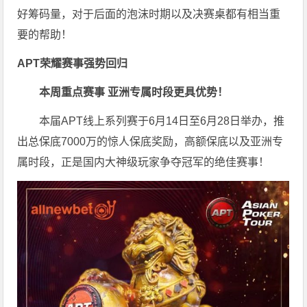
好筹码量，对于后面的泡沫时期以及决赛桌都有相当重
要的帮助！
APT荣耀赛事强势回归
本周重点赛事 亚洲专属时段更具优势！
本届APT线上系列赛于6月14日至6月28日举办，推
出总保底7000万的惊人保底奖励，高额保底以及亚洲专
属时段，正是国内大神级玩家争夺冠军的绝佳赛事！