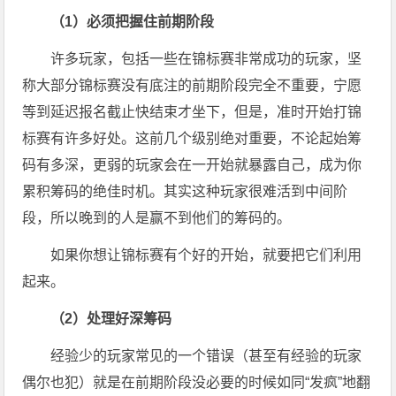
（1）必须把握住前期阶段
许多玩家，包括一些在锦标赛非常成功的玩家，坚
称大部分锦标赛没有底注的前期阶段完全不重要，宁愿
等到延迟报名截止快结束才坐下，但是，准时开始打锦
标赛有许多好处。这前几个级别绝对重要，不论起始筹
码有多深，更弱的玩家会在一开始就暴露自己，成为你
累积筹码的绝佳时机。其实这种玩家很难活到中间阶
段，所以晚到的人是赢不到他们的筹码的。
如果你想让锦标赛有个好的开始，就要把它们利用
起来。
（2）处理好深筹码
经验少的玩家常见的一个错误（甚至有经验的玩家
偶尔也犯）就是在前期阶段没必要的时候如同“发疯”地翻