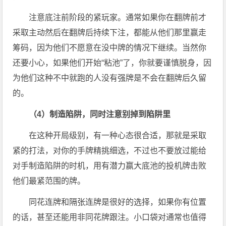
注意底注前阶段的紧玩家。通常如果你在翻牌前才
采取主动然后在翻牌后持续下注，都能从他们那里赢走
筹码，因为他们不愿意在没中牌的情况下继续。当然你
还要小心，如果他们开始“粘池”了，你就要谨慎脱身，因
为他们这种不中就跑的人没有强牌是不会在翻牌后久留
的。
（4）制造陷阱，同时注意别掉到陷阱里
在这种开局级别，有一种心态很合适，那就是采取
紧的打法，对你的手牌精挑细选，不过也不要放过能给
对手制造陷阱的时机，用有潜力赢大底池的投机牌击败
他们最紧范围的牌。
同花连牌和隔张连牌是很好的选择，如果你有位置
的话，甚至还能用非同花牌跟注。小口袋对通常也值得