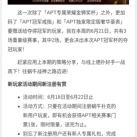
这一次除了「APT专属荣耀金狮奖杯」之外，更加
码了「APT冠军戒指」和「APT独家限定版奢华豪表」
要赠送给夺得冠军的玩家，就在本周的6月21日，共有3
场重量级赛事，其中2场，更会决出本次APT冠军杯的夺
冠玩家！
赶紧应用上本期的策略分享，与线上德扑好手一战
高下！往蜗牛战神之路迈进!
新玩家活动期间新注册有赏
活动时间：6月18日至6月22日止
活动方式：只要在活动期间注册蜗牛扑克的
新用户玩家，即有机会获得APT相关赛事门
票1张，限时限量，送完为止。
别忘了新注册用户还有新人专属礼包，完成