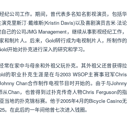
演员经纪公司工作。期间，曾代表多名知名影视演员，包括华
演克里斯汀·戴维斯(Kristin Davis)以及喜剧演员吉米·法论
96年创建自己的公司JMG Management，继续从事影视经纪工作，
家和制片人。后来，Gold转行成为电视制片人，所制作的
old开始对扑克进行深入的研究和学习。
熏陶，经常在家中与母亲和外祖父玩扑克。其外祖父还曾获得拉
old的职业扑克生涯是在与2003 WSOP主赛事冠军Chris
Johnny Chan合作制作电视节目时开始的。由于与Johnny
Chan，也曾得到过扑克传奇人物Chris Ferguson的指
地的扑克锦标赛。他于2005年4月的Bicycle Casino无
225。在此后的一年间他曾七次进入钱圈。