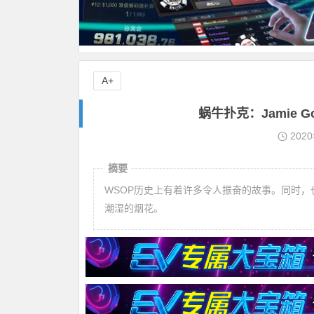
A+
蜗牛扑克：Jamie 
202
摘要
WSOP历史上有着许多令人振奋的故事。同时
潮湿的烟花。