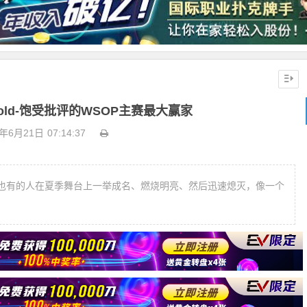
Gold-饱受批评的WSOP主赛最大赢家
0年6月21日
07:14:37
，也有的人在夏季舞台上一举成名、燃烧明亮、然后迅速熄灭，像一个