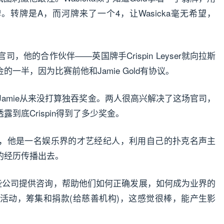
牌。转牌是A，而河牌来了一个4，让Wasicka毫无希望，
，他的合作伙伴——英国牌手Crispin Leyser就向拉斯
一半，因为比赛前他和Jamie Gold有协议。
Jamie从来没打算独吞奖金。两人很高兴解决了这场官司，
到底Crispin得到了多少奖金。
，他是一名娱乐界的才艺经纪人，利用自己的扑克名声主
的经历传播出去。
一些公司提供咨询，帮助他们如何正确发展，如何成为业界的
活动，筹集和捐款(给慈善机构)，这感觉很棒，能产生影