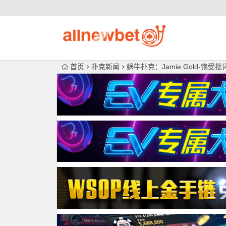
首页
扑克新闻
蜗牛扑克：Jamie Gold-饱