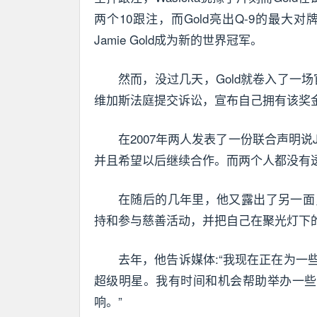
两个10跟注，而Gold亮出Q-9的最大对
Jamie Gold成为新的世界冠军。
然而，没过几天，Gold就卷入了一场官司
维加斯法庭提交诉讼，宣布自己拥有该奖金的
在2007年两人发表了一份联合声明说
并且希望以后继续合作。而两个人都没有透露
在随后的几年里，他又露出了另一面
持和参与慈善活动，并把自己在聚光灯下
去年，他告诉媒体:“我现在正在为
超级明星。我有时间和机会帮助举办一些
响。”