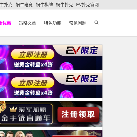
牛扑克
蜗牛电竞
蜗牛棋牌
蜗牛扑克
EV扑克官网
新优惠
策略文章
特色功能
常见问题