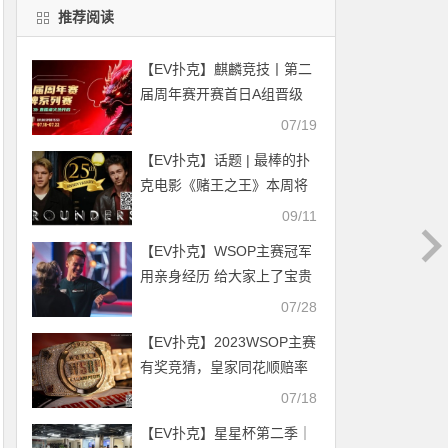
推荐阅读
【EV扑克】麒麟竞技丨第二
届周年赛开赛首日A组晋级
11 人丨B组7月19日15:00分
07/19
开赛
【EV扑克】话题 | 最棒的扑
克电影《赌王之王》本周将
迎来25周年纪念
09/11
【EV扑克】WSOP主赛冠军
用亲身经历 给大家上了宝贵
的一课……
07/28
【EV扑克】2023WSOP主赛
有奖竞猜，皇家同花顺赔率
高达1:75000
07/18
【EV扑克】星星杯第二季｜