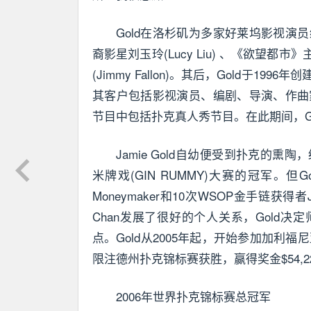
Gold在洛杉矶为多家好莱坞影视
裔影星刘玉玲(Lucy Liu) 、《欲望都市》主
(Jimmy Fallon)。其后，Gold于19
其客户包括影视演员、编剧、导演、作曲
节目中包括扑克真人秀节目。在此期间，G
Jamie Gold自幼便受到扑克的
米牌戏(GIN RUMMY)大赛的冠军。但G
Moneymaker和10次WSOP金手链获得者
Chan发展了很好的个人关系，Gold决定师从
点。Gold从2005年起，开始参加加利福尼亚当
限注德州扑克锦标赛获胜，赢得奖金$54,
2006年世界扑克锦标赛总冠军