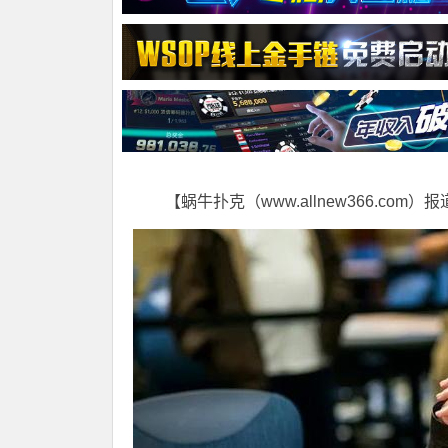
【蜗牛扑克（www.allnew366.com）