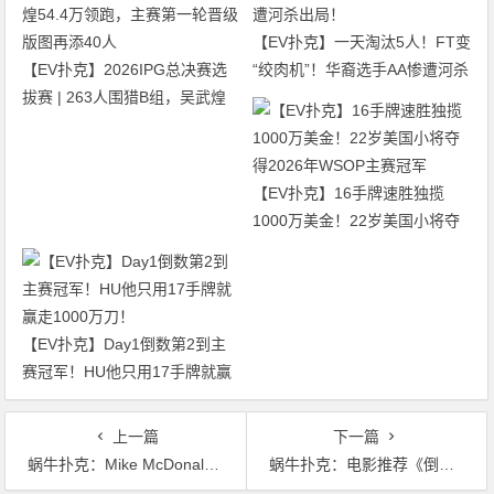
【EV扑克】一天淘汰5人！FT变
【EV扑克】2026IPG总决赛选
“绞肉机”！华裔选手AA惨遭河杀
拔赛 | 263人围猎B组，吴武煌
出局！
54.4万领跑，主赛第一轮晋级版
图再添40人
【EV扑克】16手牌速胜独揽
1000万美金！22岁美国小将夺
得2026年WSOP主赛冠军
【EV扑克】Day1倒数第2到主
赛冠军！HU他只用17手牌就赢
走1000万刀！
上一篇
下一篇
蜗牛扑克：Mike McDonald参加比特币扑克节目
蜗牛扑克：电影推荐《倒扣的王牌》 Ace in the Hole