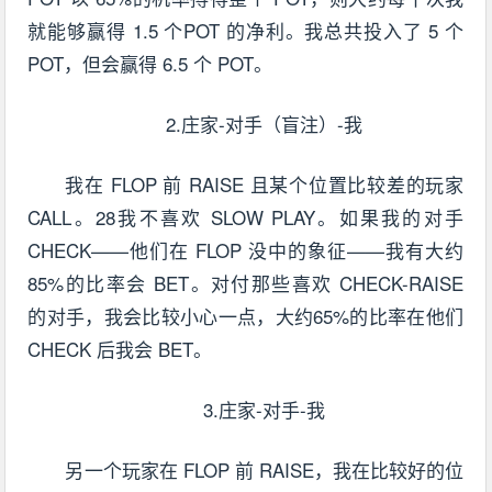
就能够赢得 1.5 个POT 的净利。我总共投入了 5 个
POT，但会赢得 6.5 个 POT。
2.庄家-对手（盲注）-我
我在 FLOP 前 RAISE 且某个位置比较差的玩家
CALL。28我不喜欢 SLOW PLAY。如果我的对手
CHECK——他们在 FLOP 没中的象征——我有大约
85%的比率会 BET。对付那些喜欢 CHECK-RAISE
的对手，我会比较小心一点，大约65%的比率在他们
CHECK 后我会 BET。
3.庄家-对手-我
另一个玩家在 FLOP 前 RAISE，我在比较好的位