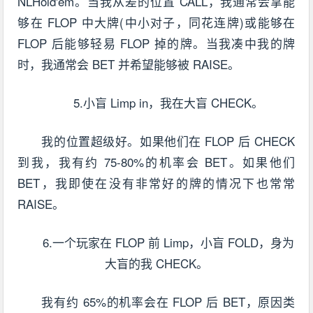
NLHold'em。当我从差的位置 CALL，我通常会拿能
够在 FLOP 中大牌(中小对子，同花连牌)或能够在
FLOP 后能够轻易 FLOP 掉的牌。当我凑中我的牌
时，我通常会 BET 并希望能够被 RAISE。
5.小盲 Limp in，我在大盲 CHECK。
我的位置超级好。如果他们在 FLOP 后 CHECK
到我，我有约 75-80%的机率会 BET。如果他们
BET，我即使在没有非常好的牌的情况下也常常
RAISE。
6.一个玩家在 FLOP 前 Limp，小盲 FOLD，身为
大盲的我 CHECK。
我有约 65%的机率会在 FLOP 后 BET，原因类