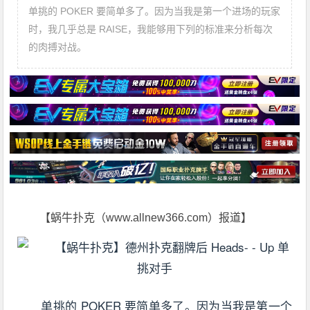
单挑的 POKER 要简单多了。因为当我是第一个进场的玩家
时，我几乎总是 RAISE，我能够用下列的标准来分析每次
的肉搏对战。
【蜗牛扑克（www.allnew366.com）报道】
单挑的 POKER 要简单多了。因为当我是第一个