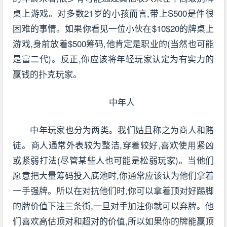
桌上游戏。对多数21岁的小孩而言,带上S500是件很
困难的事情。如果你看见一位小伙在$10$20的牌桌上
游戏,身前放着$500筹码,他肯定是职业的(当然也可能
是富二代)。反正,你应该将年轻玩家认定为有实力的
赢钱的扑克玩家。
中年人
中年玩家也分为两类。我们姑且称之为商人和赌
徒。商人通常外表较为整洁,穿着较好,喜欢使用紧凶
或紧弱打法(尽管某些人也可能是松弱玩家)。当他们
愿意把大量筹码投入底池时,你通常应该认为他们拿着
一手强牌。所以在对抗他们时,你可以拿着顶对好踢脚
的牌价值下注三条街,一旦对手加注你就可以弃牌。他
们喜欢高估顶对和超对的价值,所以如果你的牌能赢顶