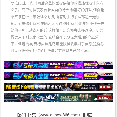
助,但玩上一段时间后这些模型提供给你的描述就没什么意
义了。尽管每位玩家有着各自的特点 和喜好的打法,但你也
不应该在坐上某张牌桌时,对所有对手的了解都是一无所
知。如果你对待80岁嗜睡老人时,像对待20来岁的小伙一样
给他一瓶运动饮料的话,这样做肯定会损失太多盈率。明智
得运用下列玩家模型的话,将会在长期极大增加你的盈利
率。但是,你的目标应该是尽可能快得收集对手信息,这样你
可以根据他们独特的打法偏好来调整自己的打法。
【蜗牛扑克（www.allnew366.com）报道】