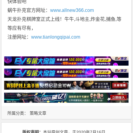
快体验吧
蜗牛扑克官方网址：
www.allnew366.com
天龙扑克棋牌室正式上线！牛牛,斗地主,炸金花,捕鱼,等
等应有尽有，
注册网址：
www.tianlongqipai.com
所属分类：
策略文章
版权声明：
本站原创文章，于2020年7月16日