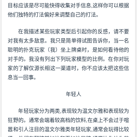
目标应该是尽可能快得收集对手信息,这样你可以根据
他们独特的打法偏好来调整自己的打法。
在我描述某些玩家类型后引起你的反感，请不要
对我有太多敌意。我只是简单得试图告诉你，当一名
聪明的扑克玩家（我）坐上牌桌时，是如何看待他的
对手的。我没有列出下列玩家模型的比例。在你对玩
家的了解仅源长相这一渠道时，你不应该太把这些信
息当一回事。
年轻人
年轻玩家分为两类,表现较为温文尔雅和表现较为
狂野的。通常会端着较高档的饮料,在桌上不会过于喧
嚣和引人注目的温文尔雅类年轻玩家,通常会玩得比较