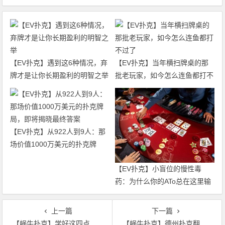
【EV扑克】遇到这6种情况，弃
【EV扑克】当年横扫牌桌的那
牌才是让你长期盈利的明智之举
批老玩家，如今怎么连鱼都打不
过了
【EV扑克】从922人到9人：那
场价值1000万美元的扑克牌
局，即将揭晓最终答案
【EV扑克】小盲位的慢性毒
药：为什么你的ATo总在这里输
钱？
上一篇
下一篇
【蜗牛扑克】学好这四点，不做德州扑克新人
【蜗牛扑克】德州扑克翻牌有A时，你手中的KK该怎么打