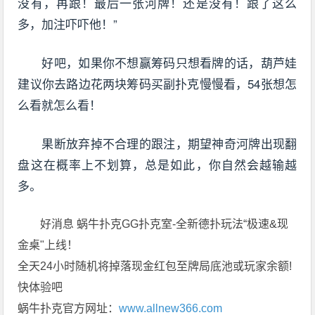
没有，再跟！最后一张河牌！还是没有！跟了这么
多，加注吓吓他！”
好吧，如果你不想赢筹码只想看牌的话，葫芦娃
建议你去路边花两块筹码买副扑克慢慢看，54张想怎
么看就怎么看！
果断放弃掉不合理的跟注，期望神奇河牌出现翻
盘这在概率上不划算，总是如此，你自然会越输越
多。
好消息 蜗牛扑克GG扑克室-全新德扑玩法“极速&现
金桌"上线！
全天24小时随机将掉落现金红包至牌局底池或玩家余额!
快体验吧
蜗牛扑克官方网址：
www.allnew366.com