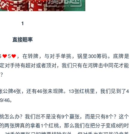
1
直接赔率
，在转牌，与对手单挑，锅里300筹码。底牌是
6
♥
5
♥
定对手持有超对或者顶对，我们只有在河牌击中同花才能
跟？
张公牌4张，还有46张未现牌。13张红桃里，我们见到了4
/46。
桃怎么办？我们岂不是没有9个赢张，而是只有8个？这个
的两张牌真的拿着1个红桃，那么我们在把分子变成8的时