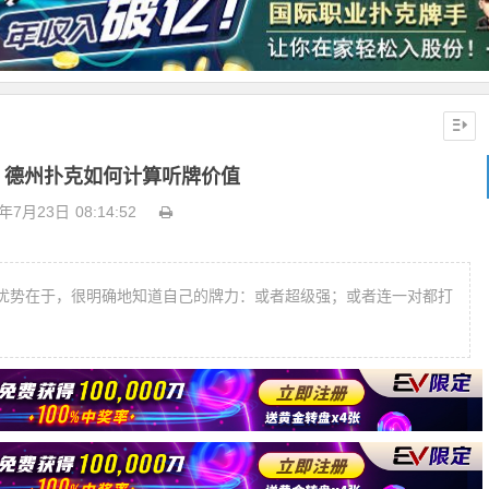
】德州扑克如何计算听牌价值
0年7月23日
08:14:52
优势在于，很明确地知道自己的牌力：或者超级强；或者连一对都打