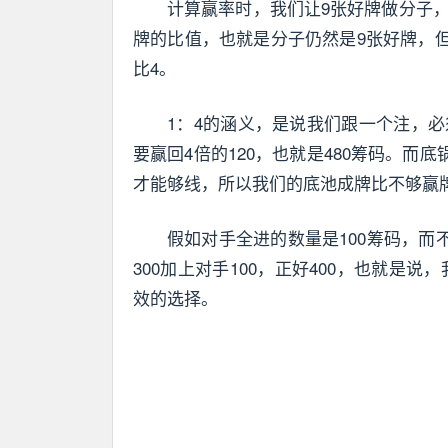
计算赢率时，我们让9张好牌做分子，
牌的比值，也就是分子仍然是9张好牌，但分子
比4。
1：4的涵义，是说我们跟一个注，必
要赢回4倍的120，也就是480筹码。而底
才能够线，所以我们的底池成牌比不够赢
假如对手全进的数量是100筹码，而不
300加上对手100，正好400，也就是
效的选择。