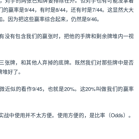
44，对手的两张已知牌要排除在外。但对手也有可能没拿着
率是9/44，有时是8/44，还有时是7/44。这显然大大
。因为把这些赢率综合起来，仍然是9/46。
有没有包含我们的赢张时，把他的手牌和剩余牌堆内一视
三张牌，和其他人弃掉的底牌。既然我们对那些牌中是否
牌堆好了。
微近似的看作9/45，也就是20%。这20%叫做我们的赢率
实战中使用并不太方便。使用方便的，是比率（Odds）。