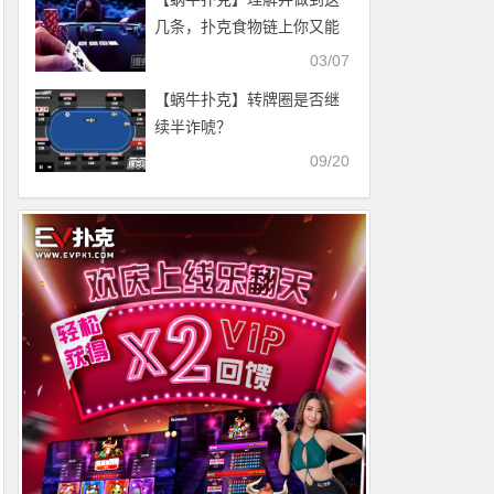
几条，扑克食物链上你又能
进步几个级别
03/07
【蜗牛扑克】转牌圈是否继
续半诈唬？
09/20