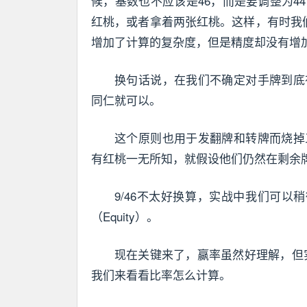
候，基数也不应该是46，而是要调整为
红桃，或者拿着两张红桃。这样，有时我们的赢
增加了计算的复杂度，但是精度却没有增加
换句话说，在我们不确定对手牌到底
同仁就可以。
这个原则也用于发翻牌和转牌而烧掉
有红桃一无所知，就假设他们仍然在剩余
9/46不太好换算，实战中我们可以稍
（Equity）。
现在关键来了，赢率虽然好理解，但
我们来看看比率怎么计算。