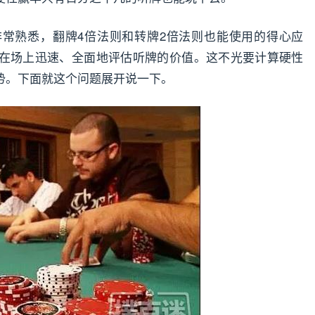
常熟悉，翻牌4倍法则和转牌2倍法则也能使用的得心应
在场上迅速、全面地评估听牌的价值。这不光要计算硬性
势。下面就这个问题展开说一下。