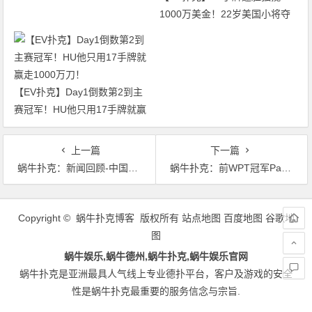
1000万美金！22岁美国小将夺
得2026年WSOP主赛冠军
【EV扑克】Day1倒数第2到主
赛冠军！HU他只用17手牌就赢
走1000万刀！
上一篇
下一篇
蜗牛扑克：新闻回顾-中国女牌手冲击世界扑克排行榜
蜗牛扑克：前WPT冠军Pat Lyons赢得第一条WSOP金手链
文
章
Copyright © 蜗牛扑克博客 版权所有
站点地图
百度地图
谷歌地
导
图
航
蜗牛娱乐,蜗牛德州,蜗牛扑克,蜗牛娱乐官网
蜗牛扑克是亚洲最具人气线上专业德扑平台，客户及游戏的安全
性是蜗牛扑克最重要的服务信念与宗旨.