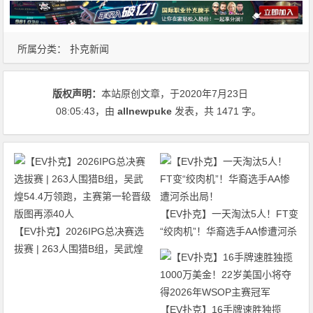
所属分类：
扑克新闻
版权声明：
本站原创文章，于2020年7月23日
08:05:43
，由
allnewpuke
发表，共 1471 字。
【EV扑克】一天淘汰5人！FT变
【EV扑克】2026IPG总决赛选
“绞肉机”！华裔选手AA惨遭河杀
拔赛 | 263人围猎B组，吴武煌
出局！
54.4万领跑，主赛第一轮晋级版
图再添40人
【EV扑克】16手牌速胜独揽