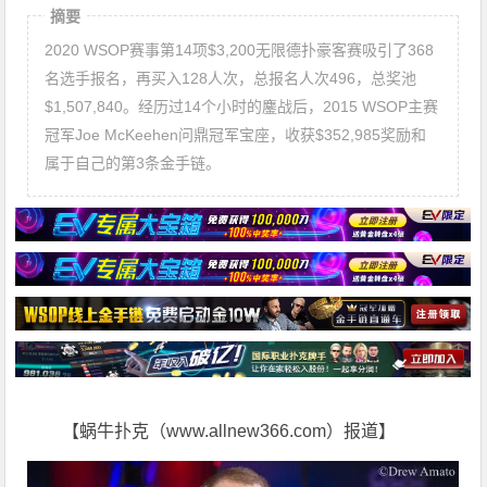
摘要
2020 WSOP赛事第14项$3,200无限德扑豪客赛吸引了368
名选手报名，再买入128人次，总报名人次496，总奖池
$1,507,840。经历过14个小时的鏖战后，2015 WSOP主赛
冠军Joe McKeehen问鼎冠军宝座，收获$352,985奖励和
属于自己的第3条金手链。
【蜗牛扑克（www.allnew366.com）报道】