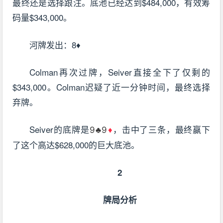
最终还是选择跟注。底池已经达到$484,000，有效筹
码量$343,000。
河牌发出：8♦
Colman再次过牌，Seiver直接全下了仅剩的
$343,000。Colman迟疑了近一分钟时间，最终选择
弃牌。
Seiver的底牌是
，击中了三条，最终赢下
9♣9
♦
了这个高达$628,000的巨大底池。
2
牌局分析