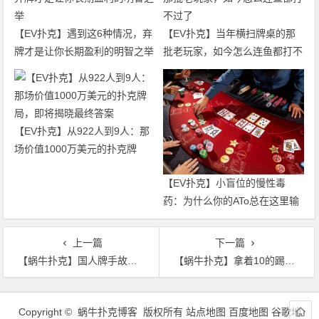
【EV扑克】遇到这6种情况，弃
【EV扑克】当年横扫牌桌的那
牌才是让你长期盈利的明智之举
批老玩家，如今怎么连鱼都打不
过了
【EV扑克】从922人到9人：那
场价值1000万美元的扑克牌
局，即将揭晓最终答案
【EV扑克】小盲位的慢性毒
药：为什么你的ATo总在这里输
钱？
上一篇
下一篇
【蜗牛扑克】国人牌手故事 | 崛起于国家杯的纪夏青！
【蜗牛扑克】拿着10的踢脚抓诈唬，居然还让他成功了
文
章
Copyright © 蜗牛扑克博客 版权所有
站点地图
百度地图
谷歌地