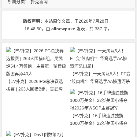
所属分类：
扑克新闻
版权声明：
本站原创文章，于2020年7月28日
16:48:50
，由
allnewpuke
发表，共 387 字。
【EV扑克】一天淘汰5人！FT变
【EV扑克】2026IPG总决赛选
“绞肉机”！华裔选手AA惨遭河杀
拔赛 | 263人围猎B组，吴武煌
出局！
54.4万领跑，主赛第一轮晋级版
图再添40人
【EV扑克】16手牌速胜独揽
1000万美金！22岁美国小将夺
得2026年WSOP主赛冠军