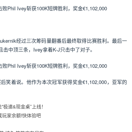
oukernik经过三次筹码量翻番后最终取得比赛胜利。最后一
4倍且击中顶三条，Ivey拿着K-J只击中了对子。
ik赛后笑着说。他作为本次冠军获得奖金€1,102,000，亚军的
法“极速&现金桌"上线！
或玩家余额!快体验吧