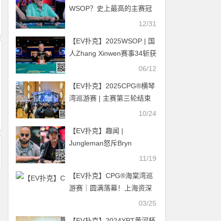
WSOP？史上最高的主赛冠
军奖励究竟是多少？
12/31
【EV扑克】2025WSOP | 国
人Zhang Xinwen赛事34斩获
季军，杨崇贤在50K豪客赛
06/12
进入十强
【EV扑克】2025CPG®横琴
湾巡游赛 | 主赛第三轮结束
22人晋级，夏泽华领跑，叶
10/24
依成主赛最后女将
【EV扑克】趣闻 |
Jungleman怒斥Bryn
Kenney对Phil Hellmuth的无
11/19
理批评
【EV扑克】CPG®海棠湾巡
游赛｜圆满落幕！上海资深
选手陆振华不负众望，夺下
03/25
主赛“大金海神杯”！
【EV扑克】2024YPT黄河杯