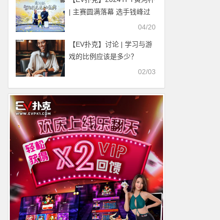
| 主赛圆满落幕 选手钱峰过
山车式跑码击败陈红国斩获
04/20
大金鼎奖杯！
【EV扑克】讨论 | 学习与游
戏的比例应该是多少？
02/03