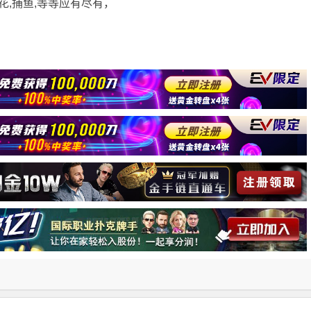
花,捕鱼,等等应有尽有，