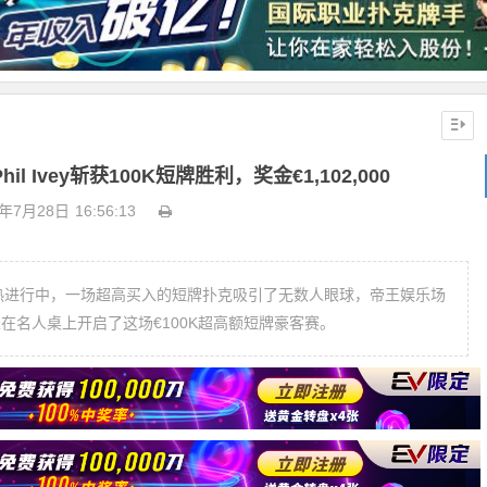
Ivey斩获100K短牌胜利，奖金€1,102,000
0年7月28日
16:56:13
火热进行中，一场超高买入的短牌扑克吸引了无数人眼球，帝王娱乐场
玩家坐在名人桌上开启了这场€100K超高额短牌豪客赛。