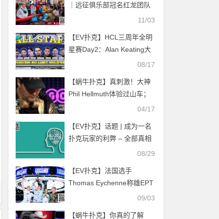
｜远征俱乐部冠名红龙团队
赛八强决出！WPT主赛A组
11/03
16人晋级！茅人及摘取系列
【EV扑克】HCL三周年全明
赛首冠！
星赛Day2：Alan Keating大
获全胜 Allin姐损失惨重
08/17
【蜗牛扑克】真刺激！大神
Phil Hellmuth体验过山车；
吊打全场！大神谈轩展示最
04/17
极致的松凶！
【EV扑克】话题 | 成为一名
扑克玩家的利弊 – 全部真相
08/29
【EV扑克】法国选手
Thomas Eychenne称雄EPT
巴塞罗那主赛，单挑局显绝
09/03
对统治力
【蜗牛扑克】你真的了解