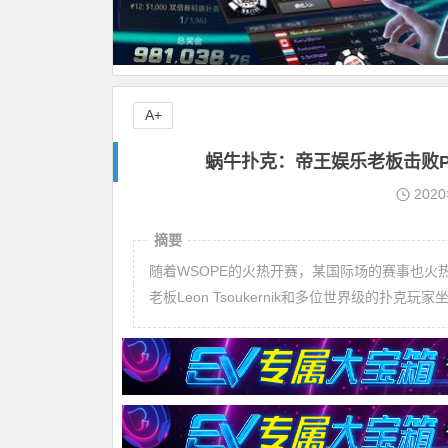
A+
蜗牛扑克：帝王娱乐老板击败Phil 
202
摘要
随着WSOPE的火热开赛，某国际场的赛事也
老板Leon Tsoukernik和多位世界级的扑克