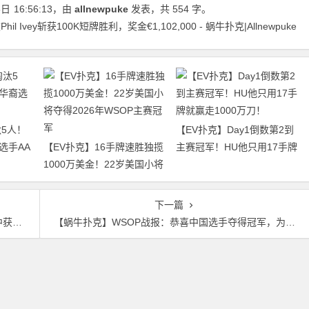
8日
16:56:13
，由
allnewpuke
发表，共 554 字。
Ivey斩获100K短牌胜利，奖金€1,102,000 - 蜗牛扑克|Allnewpuke
5人！
【EV扑克】Day1倒数第2到
选手AA
【EV扑克】16手牌速胜独揽
主赛冠军！HU他只用17手牌
1000万美金！22岁美国小将
就赢走1000万刀！
夺得2026年WSOP主赛冠军
下一篇
更重要
【蜗牛扑克】WSOP战报：恭喜中国选手夺得冠军，为中国斩获第五条金手链