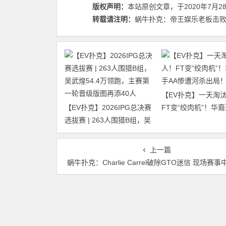
版权声明：
本站原创文章，于2020年7月2
转载请注明：
蜗牛扑克：帝王娱乐老板击败Phil 
【EV扑克】一天淘汰
【EV扑克】2026IPG总决赛
FT变“绞肉机”！华裔
选拔赛 | 263人围猎B组，吴
惨遭河杀出局！
武煌54.4万领跑，主赛第一
轮晋级版图再添40人
上一篇
蜗牛扑克：Charlie Carrel破除GTO迷信 现场赛事中获取对手信息