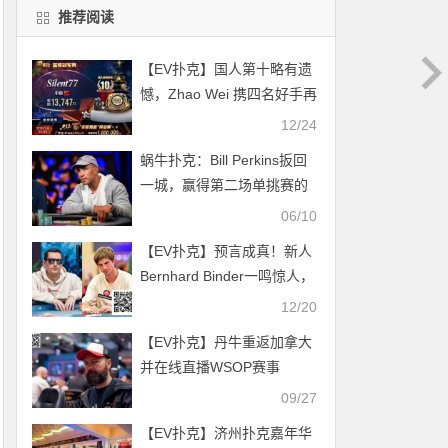
推荐阅读
【EV扑克】国人第十略有遗
憾，Zhao Wei 携四名好手再
度冲击首枚金戒指！本周巨
12/24
人赛重磅登场
蜗牛扑克：Bill Perkins扳回
一城，赢得第二场单挑赛的
胜利
06/10
【EV扑克】预言成真！新人
Bernhard Binder一鸣惊人，
闯入WSOP超级主赛事决赛
12/20
桌
【EV扑克】丹牛重返加拿大
并在线直播WSOP赛事
Emile Hirsch在筹备《死钱》
09/27
的高额游戏中损失六位数
【EV扑克】济州扑克嘉年华