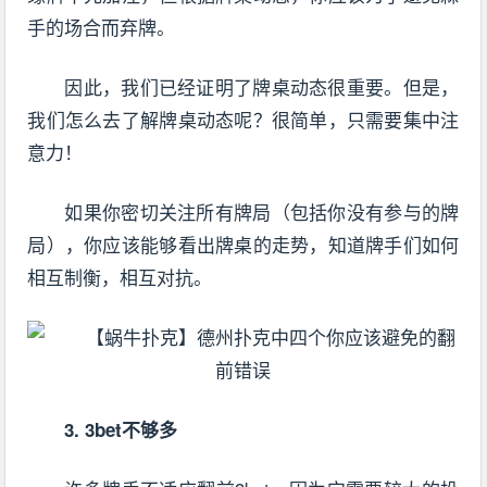
手的场合而弃牌。
因此，我们已经证明了牌桌动态很重要。但是，
我们怎么去了解牌桌动态呢？很简单，只需要集中注
意力！
如果你密切关注所有牌局（包括你没有参与的牌
局），你应该能够看出牌桌的走势，知道牌手们如何
相互制衡，相互对抗。
3. 3bet不够多