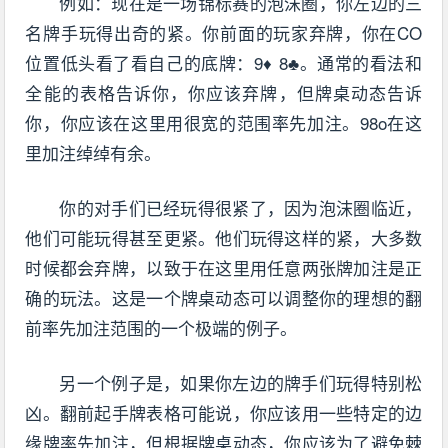
例如：现在是一场锦标赛的泡沫圈，你左边的三
名牌手玩得出奇的紧。你前面的玩家弃牌，你在CO
位置低头看了看自己的底牌：9♦ 8♣。通常的看法和
全能的表格告诉你，你应该弃牌，但牌桌动态告诉
你，你应该在这里用很宽的范围率先加注。98o在这
里加注绰绰有余。
你的对手们已经玩得很紧了，因为泡沫圈临近，
他们可能玩得甚至更紧。他们玩得这样的紧，大多数
时候都会弃牌，以致于在这里用任意两张牌加注是正
确的玩法。这是一个牌桌动态可以调整你的理想的翻
前率先加注范围的一个极端的例子。
另一个例子是，如果你左边的牌手们玩得特别松
凶。翻前起手牌表格可能说，你应该用一些特定的边
缘牌率先加注，但根据牌桌动态，你应该为了避免棘