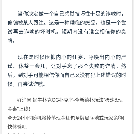
当你决定做一个自己感觉技巧性十足的诈唬时，
偏偏被某人跟注。这是一种糟糕的感受，也是一个尝
试再去诈唬的坏时机。短期内没有谁会相信你的臭
牌。
现在是时候压抑内心的狂妄，呼唤出内心的严
谨。休整一会儿，让对手忘了那个失败的诈唬。然
后，到对手可能相信你而自己又没有犯上述错误的时
候，再尝试诈唬。
好消息 蜗牛扑克GG扑克室-全新德扑玩法“极速&现
金桌"上线！
全天24小时随机将掉落现金红包至牌局底池或玩家余额!
快体验吧