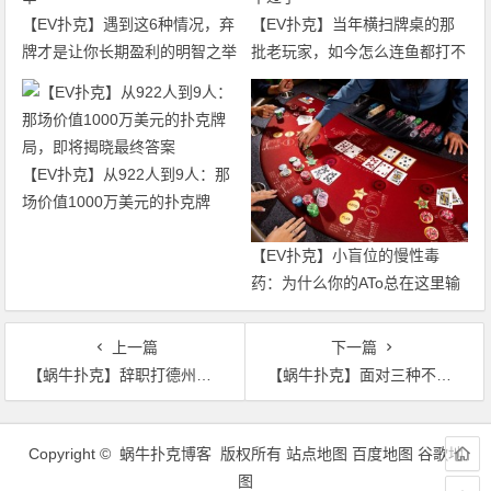
【EV扑克】遇到这6种情况，弃
【EV扑克】当年横扫牌桌的那
牌才是让你长期盈利的明智之举
批老玩家，如今怎么连鱼都打不
过了
【EV扑克】从922人到9人：那
场价值1000万美元的扑克牌
局，即将揭晓最终答案
【EV扑克】小盲位的慢性毒
药：为什么你的ATo总在这里输
钱？
上一篇
下一篇
【蜗牛扑克】辞职打德州扑克失败，找不到工作的我何去何从？
【蜗牛扑克】面对三种不同类型的德州扑克对手，如何制定3-bet计划
文
章
Copyright © 蜗牛扑克博客 版权所有
站点地图
百度地图
谷歌地
导
图