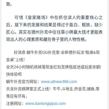
致。
可惜《皇家赌场》中在抓住读人的重要核心之
后，接下来的发展和结果显得过于直白、粗放，缺少
匠心。其实在德州扑克中往往靠小牌赢大钱才更能表
现出人的心理素质和藏在骨子里的人物性格。
好消息 蜗牛扑克GG扑克室-全新德扑玩法“极速&现
金桌"上线！
全天24小时随机将掉落现金红包至牌局底池或玩家余额!
快体验吧
蜗牛扑克官方网址：
www.allnew366.com
天龙扑克棋牌室正式上线！牛牛,斗地主,炸金花,捕鱼,等
等应有尽有，
注册网址：
www.tianlongqipai.com