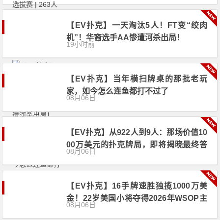
【EV扑克】一天淘汰5人！FT变“绞肉
机”！华裔选手AA惨遭河杀出局！
19小时前
【EV扑克】当年横扫牌桌的那批老玩
家，如今怎么连鱼都打不过了
08月06日
【EV扑克】从922人到9人：那场价值10
00万美元的扑克牌局，即将揭晓最终答
08月06日
案
【EV扑克】16手牌速胜独揽1000万美
金！22岁美国小将夺得2026年WSOP主
08月06日
赛冠军