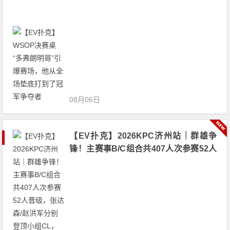
08月06日
【EV扑克】2026KPC济州站｜群雄争
锋！主赛事B/C组合共407人次参赛52人
晋级，张达森/赵洪军分别登顶小组CL，
多场混合游戏持续开启助你摘冠！