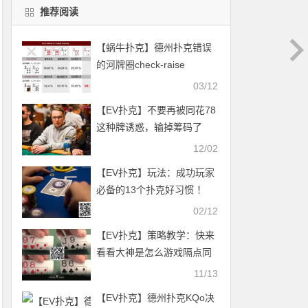
推荐阅读
【蜗牛扑克】德州扑克错误
的河牌圈check-raise
03/12
【EV扑克】不要再被同花78
这种牌诱惑，输掉筹码了
12/02
【EV扑克】玩法：成功玩家
必备的13个扑克好习惯 ！
02/12
【EV扑克】策略教学：快来
看看大神是怎么游戏隔点同
花连子的
11/13
【EV扑克】德州扑克KQo决