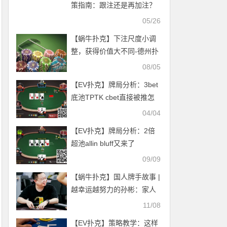
策指南：跟注还是再加注？
从位置、筹码深度与对手类
05/26
型全面解析
【蜗牛扑克】下注尺度小调
整，获得价值大不同-德州扑
克分析
08/05
【EV扑克】牌局分析：3bet
底池TPTK cbet直接被推怎
么办？
04/04
【EV扑克】牌局分析：2倍
超池allin bluff又来了
09/09
【蜗牛扑克】国人牌手故事 |
越幸运越努力的孙彬：家人
的支持和理解让我坚持下
11/08
去！
【EV扑克】策略教学：这样