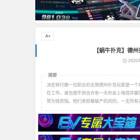
A+
【蜗牛扑克】德州
2020
摘要
决定转行做一位职业的无限德州扑克玩家是一个
在工作，谁也想不到也许有一天你会上电视并赢
常为钱苦恼。他们承担着破产的风险，一无所有