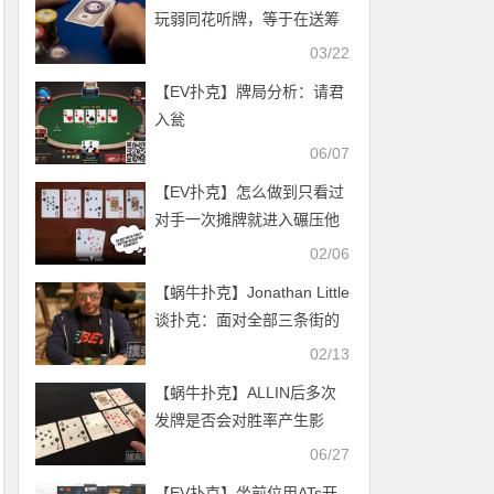
玩弱同花听牌，等于在送筹
码！
03/22
【EV扑克】牌局分析：请君
入瓮
06/07
【EV扑克】怎么做到只看过
对手一次摊牌就进入碾压他
的模式？
02/06
【蜗牛扑克】Jonathan Little
谈扑克：面对全部三条街的
领先下注
02/13
【蜗牛扑克】ALLIN后多次
发牌是否会对胜率产生影
响？
06/27
【EV扑克】坐前位用ATs开