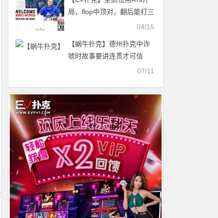
局，flop中顶对，翻后能打三
条街价值吗？
04/15
【蜗牛扑克】德州扑克中诈
唬时故事要讲连贯才可信
07/11