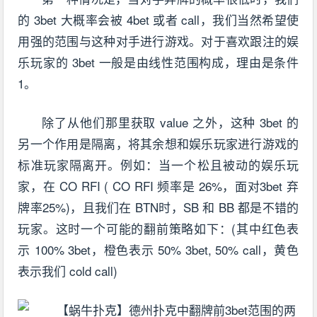
的 3bet 大概率会被 4bet 或者 call，我们当然希望使
用强的范围与这种对手进行游戏。对于喜欢跟注的娱
乐玩家的 3bet 一般是由线性范围构成，理由是条件
1。
除了从他们那里获取 value 之外，这种 3bet 的
另一个作用是隔离，将其余想和娱乐玩家进行游戏的
标准玩家隔离开。例如：当一个松且被动的娱乐玩
家，在 CO RFI ( CO RFI 频率是 26%，面对3bet 弃
牌率25%)，且我们在 BTN时，SB 和 BB 都是不错的
玩家。这时一个可能的翻前策略如下：(其中红色表
示 100% 3bet，橙色表示 50% 3bet, 50% call，黄色
表示我们 cold call)