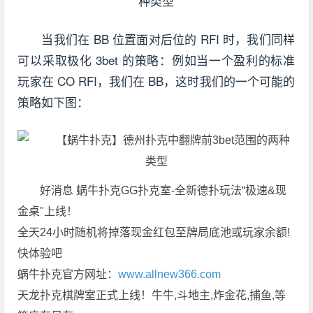
当我们在 BB 位置面对后位的 RFI 时，我们同样
可以采取极化 3bet 的策略：例如当一个盈利的标准
玩家在 CO RFI，我们在 BB，这时我们的一个可能的
策略如下图：
好消息 蜗牛扑克GG扑克室-全新德扑玩法“极速&现
金桌"上线！
全天24小时随机将掉落现金红包至牌局底池或玩家余额!
快体验吧
蜗牛扑克官方网址：
www.allnew366.com
天龙扑克棋牌室正式上线！牛牛,斗地主,炸金花,捕鱼,等