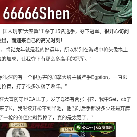
国人玩家”大空翼”击杀了15名选手，夺下冠军。
很开心访问
胜出，而迎来自己的高光时刻！
音，感觉虎年就是我的好运年，所以特别在游戏中将头像换上
的加成，让我夺下有那么多高手的冠军。”
很深的有一个很厉害的加拿大牌主播牌手Egption，一直跟
抢盲，打了很多次落了败阵。”
在大盲防守也CALL了，发了Q25有两张同花，我中Set，cb了
牌来了K，我继续开枪不到半池，他当时后手都没多少还是弃牌
了一枪的价值他就跑掉了，真的是太强了。”