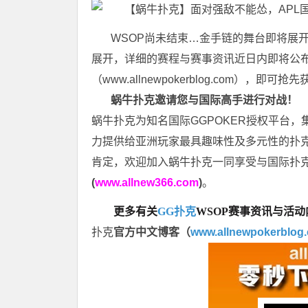
WSOP尚未结束…金手链的舞台即将展开是
展开，详细的赛程与赛事资讯近日内即将公
（
www.allnewpokerblog.com
），即可抢先
蜗牛扑克邀请您与国际高手进行对战！
蜗牛扑克为知名国际GGPOKER授权平台
力提供给亚洲玩家最具趣味性及多元性的扑克
肯定，欢迎加入蜗牛扑克一同享受与国际扑
(
www.allnew366.com
)
。
更多有关
GG扑克
WSOP
赛事资讯与活动
扑克
官方中文博客（
www.allnewpokerblog