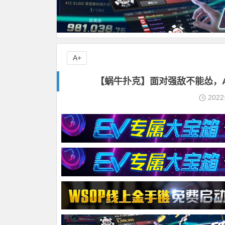
A+
【蜗牛扑克】​面对强敌不能怂，
202