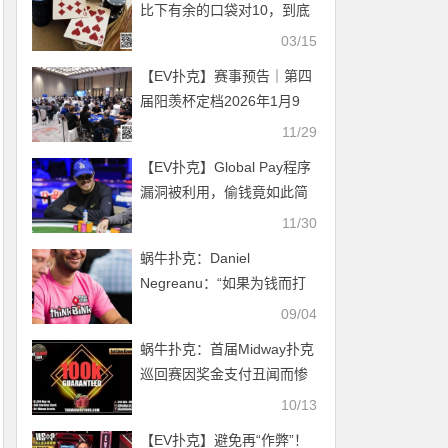
比下有余的口袋对10，到底
应该怎么玩？
03/15
【EV扑克】赛事预告｜第四
届阳羡杯定档2026年1月9
日-13日，山水秘境里的巅峰
11/29
对决再次启幕
【EV扑克】Global Pay程序
漏洞被利用，偷钱竟如此简
单，受害者全是高额玩家
11/30
蜗牛扑克：Daniel
Negreanu：“如果为钱而打
牌，那么你会感到空虚”
09/04
蜗牛扑克：首届Midway扑克
巡回赛因奖金支付丑闻而惨
淡收场
10/13
【EV扑克】避免再“作弊”！