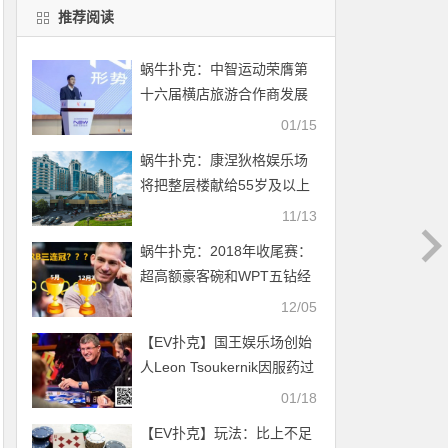
推荐阅读
蜗牛扑克：中智运动荣膺第
十六届横店旅游合作商发展
峰会奖项
01/15
蜗牛扑克：康涅狄格娱乐场
将把整层楼献给55岁及以上
的玩家
11/13
蜗牛扑克：2018年收尾赛：
超高额豪客碗和WPT五钻经
典赛
12/05
【EV扑克】国王娱乐场创始
人Leon Tsoukernik因服药过
量正在就医，目前情况危急
01/18
【EV扑克】玩法：比上不足