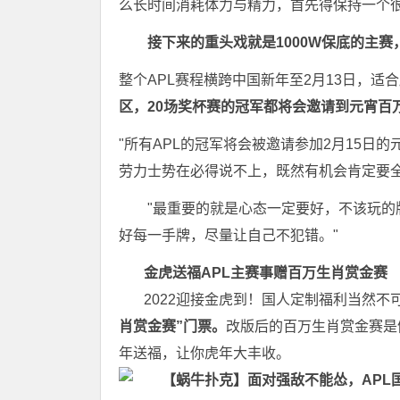
么长时间消耗体力与精力，首先得保持一个
接下来的重头戏就是1000W保底的主赛
整个
APL
赛程横跨中国新年至2月13日，适
区，20场奖杯赛的冠军都将会邀请到元宵百
"所有APL的冠军将会被邀请参加2月15
劳力士势在必得说不上，既然有机会肯定要全
"最重要的就是心态一定要好，不该玩
好每一手牌，尽量让自己不犯错。"
金虎送福APL主赛事赠百万生肖赏金赛
2022迎接金虎到！国人定制福利当然不
肖赏金赛”门票。
改版后的百万生肖赏金赛是
年送福，让你虎年大丰收。