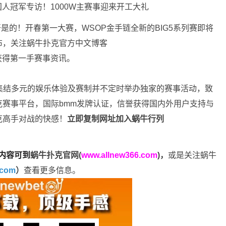
的！开春第一大赛，WSOP金手链全新的BIG5系列赛即将
布，关注蜗牛扑克官方中文博客
获得第一手赛事资讯。
，集结多元的娱乐体验及赛制并不定时举办独家的赛事活动，致
赛事平台，国际bmm发牌认证，信誉获得国内外用户支持与
克高手对战的快感！
立即复制网址加入蜗牛行列
内容可到
蜗牛扑克官网(
www.allnew366.com
)
，
或是关注蜗牛
.com
）
查看更多信息。