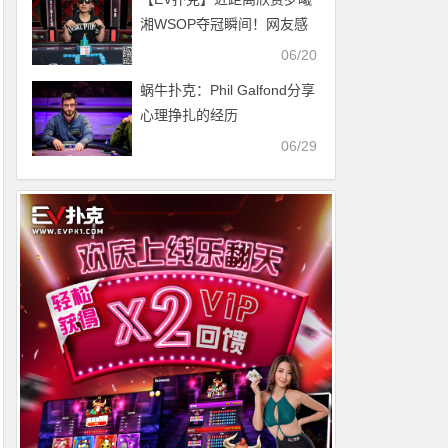
湘WSOP夺冠瞬间！网友感
动：这才是热爱扑克的表现
06/20
蜗牛扑克：Phil Galfond分享
心理挣扎的经历
06/29