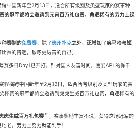
横跨中国新年至2月13日，适合所有级别及类型玩家的赛事种
奖杯赛的冠军都将会邀请到元宵百万礼包赛，角逐稀有的劳力士绿
多种赛制的
免费赛
，除了
德州扑克
之外，还增加了奥马哈与短
打比赛的待遇，锻炼更厉害的自己。
幕赛多日Day1已开打，针对国人友善时间，喜爱APL的你千
个赛程横跨中国新年至2月13日，适合所有级别及类型玩家的赛
0场奖杯赛的冠军都将会邀请到虎虎生威百万礼包赛，角逐稀有的
虎虎生威百万礼包赛＂
，赛事奖励丰富不说，获得这场冠军的
荒地老，劳力士努力就能到手！