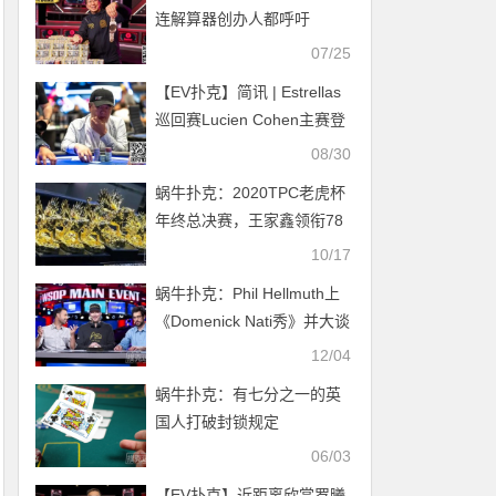
连解算器创办人都呼吁
WSOP颁布禁令，GG大使丹
07/25
牛深表认同
【EV扑克】简讯 | Estrellas
巡回赛Lucien Cohen主赛登
顶，孙云升豪客赛收获季军
08/30
蜗牛扑克：2020TPC老虎杯
年终总决赛，王家鑫领衔78
人晋级下一轮！
10/17
蜗牛扑克：Phil Hellmuth上
《Domenick Nati秀》并大谈
NBA球星
12/04
蜗牛扑克：有七分之一的英
国人打破封锁规定
06/03
【EV扑克】近距离欣赏罗曦