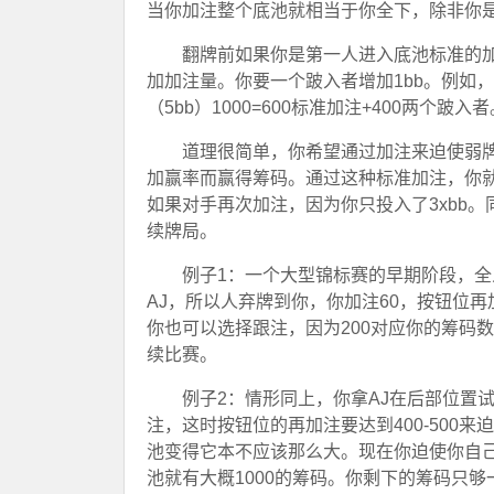
当你加注整个底池就相当于你全下，除非你
翻牌前如果你是第一人进入底池标准的加
加加注量。你要一个跛入者增加1bb。例如，
（5bb）1000=600标准加注+400两个跛入者
道理很简单，你希望通过加注来迫使弱
加赢率而赢得筹码。通过这种标准加注，你
如果对手再次加注，因为你只投入了3xbb
续牌局。
例子1：一个大型锦标赛的早期阶段，全人
AJ，所以人弃牌到你，你加注60，按钮位再
你也可以选择跟注，因为200对应你的筹码
续比赛。
例子2：情形同上，你拿AJ在后部位置
注，这时按钮位的再加注要达到400-500
池变得它本不应该那么大。现在你迫使你自己
池就有大概1000的筹码。你剩下的筹码只够