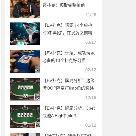
谈扑克：榨取完整价值
11/26
【EV扑克】话题 | 4个单挑
时的“黑招”，在发牌之前粉
碎你的对手
03/17
【EV扑克】玩法：成功玩家
必备的13个扑克好习惯 ！
02/12
【EV扑克】牌局分析：边缘
牌OOP隔离打limp鱼的套路
学会了吗？
12/16
【EV扑克】牌局分析：3bet
底池A High抓bluff
01/12
【蜗牛扑克】德州扑克锦标