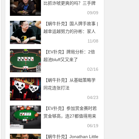
比抓诈唬更爽的吗？三手牌
教你该何时抓诈
09/09
【蜗牛扑克】国人牌手故事 |
越幸运越努力的孙彬：家人
的支持和理解让我坚持下
11/08
去！
【EV扑克】牌局分析：2倍
超池bluff又又来了
02/16
【蜗牛扑克】从基础策略学
同花连张打法
04/23
【EV扑克】参加赏金赛时若
赏金够高，连27都值得用来
call全下
06/19
【蜗牛扑克】​Jonathan Little