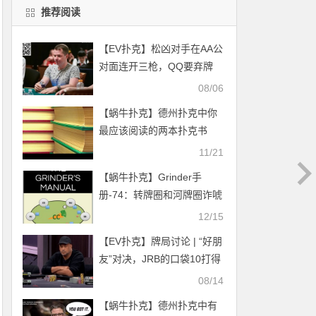
推荐阅读
【EV扑克】松凶对手在AA公
对面连开三枪，QQ要弃牌
吗？
08/06
【蜗牛扑克】德州扑克中你
最应该阅读的两本扑克书
11/21
【蜗牛扑克】Grinder手
册-74：转牌圈和河牌圈诈唬
－1
12/15
【EV扑克】牌局讨论 | “好朋
友”对决，JRB的口袋10打得
太差了吗？
08/14
【蜗牛扑克】德州扑克中有