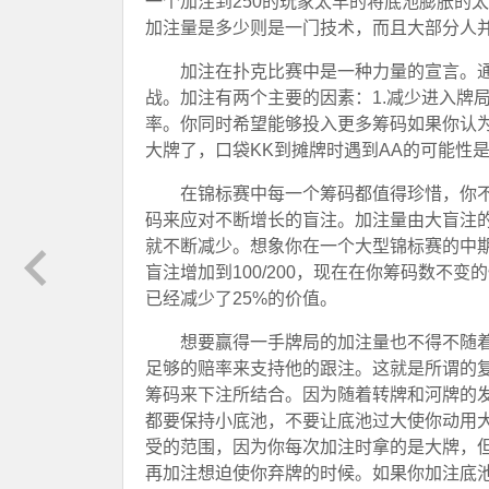
一个加注到250的玩家太早的将底池膨胀的
加注量是多少则是一门技术，而且大部分人
加注在扑克比赛中是一种力量的宣言。
战。加注有两个主要的因素：1.减少进入牌
率。你同时希望能够投入更多筹码如果你认
大牌了，口袋KK到摊牌时遇到AA的可能性
在锦标赛中每一个筹码都值得珍惜，你
码来应对不断增长的盲注。加注量由大盲注
就不断减少。想象你在一个大型锦标赛的中期阶段
盲注增加到100/200，现在在你筹码数不
已经减少了25%的价值。
想要赢得一手牌局的加注量也不得不随
足够的赔率来支持他的跟注。这就是所谓的
筹码来下注所结合。因为随着转牌和河牌的
都要保持小底池，不要让底池过大使你动用
受的范围，因为你每次加注时拿的是大牌，
再加注想迫使你弃牌的时候。如果你加注底