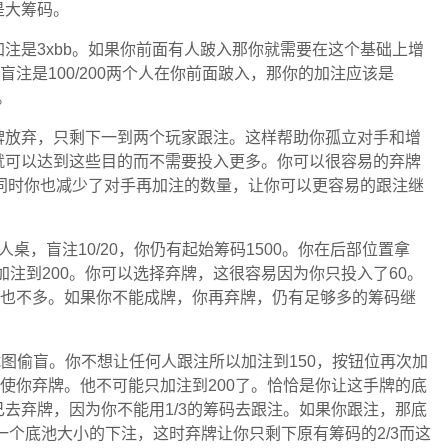
是大筹码。
注是3xbb。如果你前面有人跛入那你就需要在这个基础上增
盲注是100/200两个人在你前面跛入，那你的加注应该是
。
牌放弃，只剩下一到两个玩家跟注。这样帮助你孤立对手和增
就可以达到这些目的而不需要投入更多。你可以很容易的弃牌
。同时你也减少了对手再加注的数量，让你可以更容易的跟注继
桌，盲注10/20，你仍有起始筹码1500。你在后部位置拿
加注到200。你可以选择弃牌，这很容易因为你只投入了60。
数也不多。如果你不能成牌，你再弃牌，仍有足够多的筹码继
试图偷盲。你不想让任何人跟注所以加注到150，按钮位再次加
来迫使你弃牌。他不可能只加注到200了。恰恰是你让这手牌的底
去弃牌，因为你不能用1/3的筹码去跟注。如果你跟注，那底
一个底池大小的下注，这时弃牌让你只剩下原有筹码的2/3而这