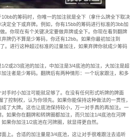
10bb的筹码时，你唯一的加注就是全下（拿什么牌全下取决
定全下或弃牌。例如，你有15bb的筹码进行标准的3bb加
么做。你现在有个关键决定要做弃牌或全下。你现在看到翻牌
弃牌仍不算是少筹码，你还有12bb。如果你最初加注到
住了。进行这种超过标准的过量加注，如果弃牌你就成少筹码
/2或2/3底池的加注，中加注是3/4底池的加注，大加注是超
非加注者是少筹码。翻牌后有两种情形：一个玩家跟注，和多
个对手时小加注可能就足够了。在没有任何形式听牌的牌面
掌握了控制权，认为你领先。如果你能保持这种做法的一贯性，
的成了大牌。这也让底池保持较小，万一对手真的再加注。一
。如果你在翻牌和转牌圈都加注，而只加注1/4底池在河牌
如果你加注1/2底池在河牌圈，就显得更自然。
面上。合适的加注量是3/4底池，这让对手很难跟注去追听