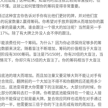
太大而造成了这种结果。知道何时加注就比较简单直接的，但
并不懂。这就让如何管理你的筹码变得非常重要。
通过这种宣言你告诉对手你有比他们更好的牌，并对他们宣
局的玩家数量2.赢得筹码。你希望对手放弃弱牌从而增加你的赢
为拿的是最大牌。谁会跟注一个很大的加注呢？当然是另一手
是17%。除了有大牌之外没人会不停的跟注。
不能浪费任何一个筹码。为什么？因为你必须保持足够多的筹
的数额来决定。随着盲注不断增加，筹码的价值相当于大盲注
有3000筹码。盲注是75/150时，你有20倍的大盲注，当
变的情况下，你却只有15倍的大盲注了。你的筹码相当于大盲注
着底池的增大而增加。而且加注量又要足够大到不能让对手有
复合效应。翻牌前的一个大加注不得不和你翻牌后还能用多少
发出，底池变得更大你需要下的注就越大。大部分的时候，你
大部分的筹码去打一手牌。你希望底池能保持在一个能让人接
但你不能保证它就是最大牌。复合效应同样也适用在对手通过
池的一半，他需要加三倍于你的下注去形成有效的再加注。但